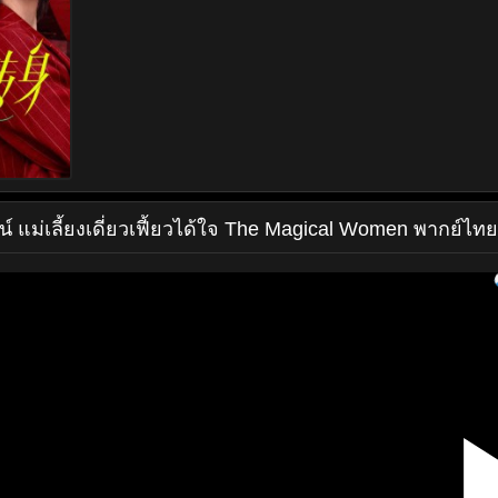
น์
แม่เลี้ยงเดี่ยวเฟี้ยวได้ใจ The Magical Women พากย์ไท