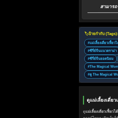
สามารถรับ
🏷️
ป้ายกำกับ (Tags)
#แม่เลี้ยงเดี่ยวเฟี้ยวไ
#ซีรี่ย์จีนแนวดราม่า
#ซีรี่ย์จีนยอดนิยม
#The Magical Wo
#ดู The Magical 
ดูแม่เลี้ยงเดี
ดู
แม่เลี้ยงเดี่ยวเฟี้
ดาวน์โหลด เปิดเว็บก็