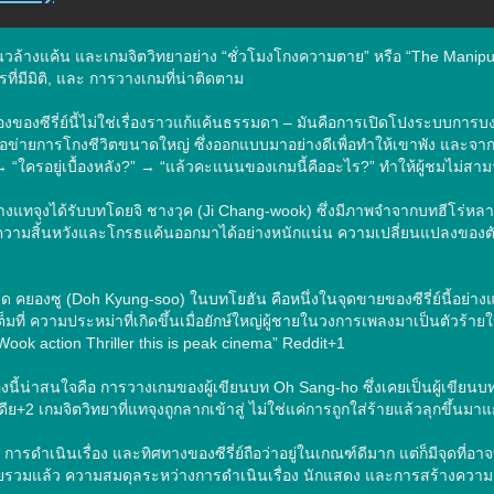
่ย์แนวล้างแค้น และเกมจิตวิทยาอย่าง “ชั่วโมงโกงความตาย” หรือ “The Manipul
ที่มีมิติ, และ การวางเกมที่น่าติดตาม

องของซีรี่ย์นี้ไม่ใช่เรื่องราวแก้แค้นธรรมดา – มันคือการเปิดโปงระบบการบ
รือข่ายการโกงชีวิตขนาดใหญ่ ซึ่งออกแบบมาอย่างดีเพื่อทำให้เขาพัง และจากนั้น
 → “ใครอยู่เบื้องหลัง?” → “แล้วคะแนนของเกมนี้คืออะไร?” ทำให้ผู้ชมไม่สา
างแทจุงได้รับบทโดยจิ ชางวุค (Ji Chang-wook) ซึ่งมีภาพจำจากบทฮีโร่หลายๆ
วามสิ้นหวังและโกรธแค้นออกมาได้อย่างหนักแน่น ความเปลี่ยนแปลงของตัวล
ด คยองซู (Doh Kyung-soo) ในบทโยฮัน คือหนึ่งในจุดขายของซีรี่ย์นี้อย่าง
ต็มที่ ความประหม่าที่เกิดขึ้นเมื่อยักษ์ใหญ่ผู้ชายในวงการเพลงมาเป็นตัวร้ายใ
ook action Thriller this is peak cinema” Reddit+1

เรื่องนี้น่าสนใจคือ การวางเกมของผู้เขียนบท Oh Sang‑ho ซึ่งเคยเป็นผู้เขียน
ดีย+2 เกมจิตวิทยาที่แทจุงถูกลากเข้าสู่ ไม่ใช่แค่การถูกใส่ร้ายแล้วลุกขึ้น
ารดำเนินเรื่อง และทิศทางของซีรี่ย์ถือว่าอยู่ในเกณฑ์ดีมาก แต่ก็มีจุดที่
ดยรวมแล้ว ความสมดุลระหว่างการดำเนินเรื่อง นักแสดง และการสร้างความตึง