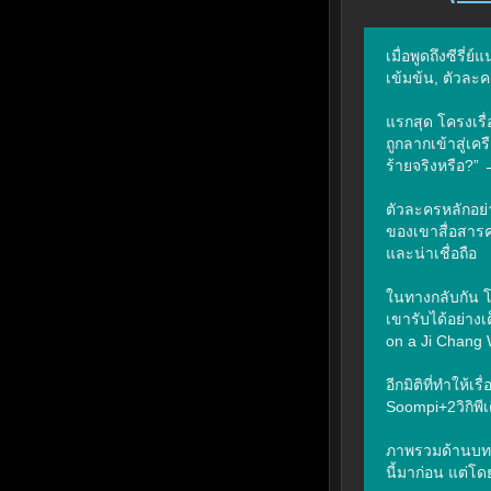
เมื่อพูดถึงซีรี
เข้มข้น, ตัวละคร
แรกสุด โครงเรื่
ถูกลากเข้าสู่เค
ร้ายจริงหรือ?”
ตัวละครหลักอย่
ของเขาสื่อสารค
และน่าเชื่อถือ

ในทางกลับกัน โ
เขารับได้อย่างเ
on a Ji Chang W
อีกมิติที่ทำให้
Soompi+2วิกิพีเ
ภาพรวมด้านบท ก
นี้มาก่อน แต่โ