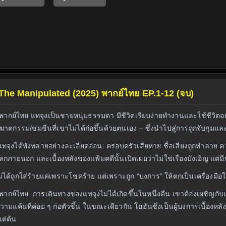
รี่ย์ The Manipulated (2025) พากย์ไทย EP.1-12 (จบ)
ากย์ไทย แทจุงเป็นชายหนุ่มธรรมดา มีชีวิตเรียบง่ายทำงานและใช้ชีวิตอย่าง
ฆาตกรรม/ข่มขืนที่เขาไม่ได้ก่อขึ้นด้วยตนเอง – ซึ่งนำไปสู่การถูกจับกุม
ทจุงได้พังทลายอย่างละเอียดอ่อน: ครอบครัวเสียหาย ชื่อเสียงถูกทำลาย ควา
ลกภายนอก และเบื้องหลังของแฟ้มคดีนั้นเปิดเผยว่าไม่ใช่เรื่องบังเอิญ แต่มีบุ
าไม่ได้ถูกใส่ร้ายแค่เพราะโชคร้าย แต่เพราะถูก “บงการ” ให้ตกเป็นเครื่องมือ
พากย์ไทย การเดินทางของแทจุงไม่ได้เกิดขึ้นในหนึ่งคืน เขาต้องเผชิ
มแค้นที่ค่อย ๆ ก่อตัวขึ้น ในขณะเดียวกัน โยฮันซึ่งเป็นผู้บงการเบื้องหล
แต่ต้น