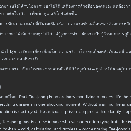
อกมา (หรือได้รับโอกาส) เขาไม่ได้แค่ต้องการล้างชื่อของตนเอง แต่ต้องการทำ
มตั้งใจจริง – เพื่อเข้าสู่เกมที่โยฮันตั้งขึ้น
วยการหักมุม ความลับที่เปิดเผยทีละน้อย และแรงขับเคลื่อนของตัวละครหลั
หน้า เราจะได้เห็นว่าแทจุงไม่ใช่แค่ผู้ถูกกระทำ แต่กลายเป็นผู้กำหนดสมรภู
จะนำไปสู่การเปิดเผยที่สะเทือนใจ: ความจริงว่าใครอยู่เบื้องหลังทั้งหมดนี
าเองและบุคคลที่เขารัก
งความตาย” เป็นเรื่องของชายคนหนึ่งที่มีชีวิตถูกโกง – ถูกโกงให้ตกอยู่ในเกม
)
ากย์ไทย Park Tae-joong is an ordinary man living a modest life: he 
verything unravels in one shocking moment. Without warning, he is ar
utation is destroyed. He arrives in prison, stripped of his identity, ho
s, Tae-joong meets a new inmate who whispers a terrifying truth: he is
An Yo-han – cold, calculating, and ruthless – orchestrating Tae-joong’s