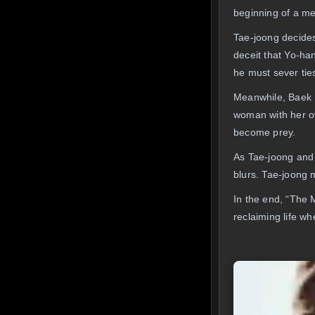
beginning of a me
Tae-joong decides 
deceit that Yo-ha
he must sever ties
Meanwhile, Baek D
woman with her ow
become prey.
As Tae-joong and h
blurs. Tae-joong 
In the end, “The 
reclaiming life w