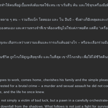
ให้คนที่อยู่เบื้องหลังต้องชดใช้แทน เขาเริ่มสืบ ค้น และใช้ทุกเครื่องมือที
กหลาย ๆ คน – รวมถึงแบ็ก โดคยอง และ โน อึนบี – ซึ่งต่างก็มีเหตุผลและเ
มิของตนเอง และความทรงจำที่เขาต้องเผชิญไม่ใช่แค่ภาพอดีต แต่คือ “เครื่องม
้ แทจุงจะเลือกระหว่างความแค้นและการแก้แค้นอย่างไร – หรือจะเลือกร่วมมือ
ชีวิต ถูกโกงให้สูญเสียทุกสิ่ง และในที่สุด เขาก็โกงกลับ เพื่อให้ได้ชีวิตค
goes to work, comes home, cherishes his family and the simple plea
rested for a brutal crime – a murder and sexual assault he did not co
pe, and the life he once knew.
 not simply a victim of bad luck, but a pawn in a carefully orchestra
 downfall from the shadows. What follows is not just a fight for surviva