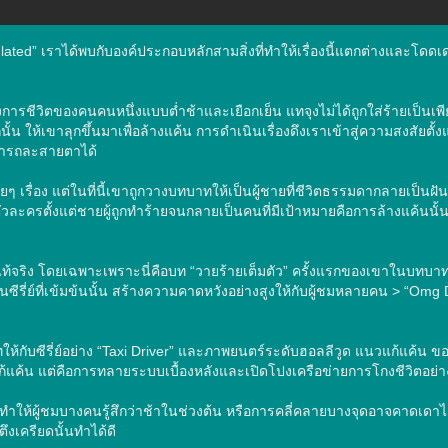
ated” เราได้พบกับองค์ประกอบหลักสามสิ่งที่ทำให้เรื่องนี้แตกต่างและโดดเด่น
งการชีวิตของคนคนหนึ่งแบบต่ำช้าและเยือกเย็น แทจุงไม่ได้ถูกใส่ร้ายเป็นเพ
 ให้เขาลุกขึ้นมาเพื่อล้างแค้น การดำเนินเรื่องดึงเราเข้าสู่ความสงสัยตั้งแ
มารถละสายตาได้

 เรื่อง แต่ในที่นี้เขาถูกวางบทบาทให้เป็นผู้ชายที่ชีวิตธรรมดากลายเป็นฝ
ะครตั้งแต่ชายผู้ถูกทำร้ายจนกลายเป็นคนที่มีเป้าหมายคือการล้างแค้นนั้
แท้จริง โดยเฉพาะเพราะนี่คือบท “วายร้ายเต็มตัว” ครั้งแรกของเขาในบทบาทท
นซีรี่ย์ที่เข้มข้นนั้น สร้างความคาดหวังอย่างสูงให้กับผู้ชมหลายคน > “Omg D
บทให้กับซีรี่ย์อย่าง “Taxi Driver” และภาพยนตร์ระดับฮอลลีวูด แนวแก้แค้น ขอ
มาแก้แค้น แต่คือการทลายระบบเบื้องหลังและเปิดโปงเครือข่ายการโกงชีวิตอย่าง
อาจทำให้ผู้ชมบางคนรู้สึกว่าช้าในช่วงต้น หรือการคลี่คลายบางจุดอาจคาดเดา
เครียดนั้นทำได้ดี
