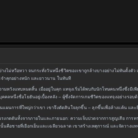
ไม่หวือหวา จนกระทั่งวันหนึ่งชีวิตของเขาถูกล้างบางอย่างไม่ทันตั้งตัว เ
และจำคุกอย่างหนัก และยาวนาน ในทันที
มหวังแทบหมดสิ้น เมื่ออยู่ในคุก แทจุงเริ่มได้พบกับนักโทษคนหนึ่งซึ่งมีเพ
คคลหนึ่งชื่อโยฮันอยู่เบื้องหลัง – ผู้ซึ่งจัดการเกมชีวิตของแทจุงอย่างรอบด
ในแผนการที่ใหญ่กว่าเขา เขาจึงตัดสินใจลุกขึ้น – ลุกขึ้นเพื่อล้างแค้น และ
ญกับแรงกดดันทั้งจากภายในและภายนอก: ความเจ็บปวดจากการสูญเสีย การ
ังนั้นคือชายที่เยือกเย็นและเฉลียวฉลาด เขาสร้างเหตุการณ์ และจัดวางแทจุ