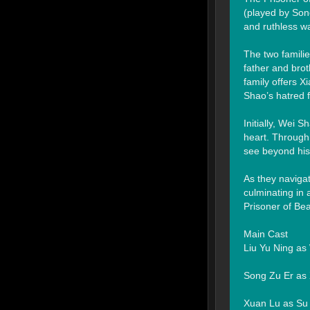
(played by Song
and ruthless wa
The two familie
father and bro
family offers X
Shao’s hatred fo
Initially, Wei S
heart. Through 
see beyond his 
As they navigat
culminating in 
Prisoner of Bea
Main Cast

Liu Yu Ning as
Song Zu Er as 
Xuan Lu as Su E