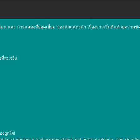
ซับซ้อน และ การแสดงที่ยอดเยี่ยม ของนักแสดงนำ เรื่องราวเริ่มต้นด้วยความข
ี่สมจริง

งถูกใจ!

 a turbulent era of warring states and political intrigue. The story fo