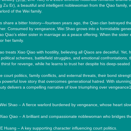
 Zu Er), a beautiful and intelligent noblewoman from the Qiao family, w
rlord of the Wei family.

s share a bitter history—fourteen years ago, the Qiao clan betrayed th
ther. Consumed by vengeance, Wei Shao grows into a formidable general
iao Qiao’s elder sister in marriage as a peace offering. When the sister 
r her family.

hao treats Xiao Qiao with hostility, believing all Qiaos are deceitful. Ye
political schemes, battlefield struggles, and emotional confrontations
thirst for revenge, while he learns to trust her despite his deep-seated
e court politics, family conflicts, and external threats, their bond str
a powerful love story that overcomes generational hatred. With stunnin
uty delivers a compelling narrative of love triumphing over vengeance1
 Wei Shao – A fierce warlord burdened by vengeance, whose heart slowly
Xiao Qiao – A brilliant and compassionate noblewoman who bridges the
 Huang – A key supporting character influencing court politics.
