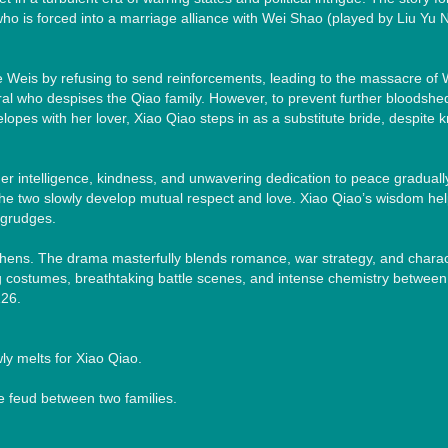
ho is forced into a marriage alliance with Wei Shao (played by Liu Yu Ni
e Weis by refusing to send reinforcements, leading to the massacre of 
 who despises the Qiao family. However, to prevent further bloodshed
elopes with her lover, Xiao Qiao steps in as a substitute bride, despite 
t, her intelligence, kindness, and unwavering dedication to peace gradually
, the two slowly develop mutual respect and love. Xiao Qiao’s wisdom he
 grudges.

engthens. The drama masterfully blends romance, war strategy, and charac
g costumes, breathtaking battle scenes, and intense chemistry between 
26.

 melts for Xiao Qiao.

 feud between two families.
