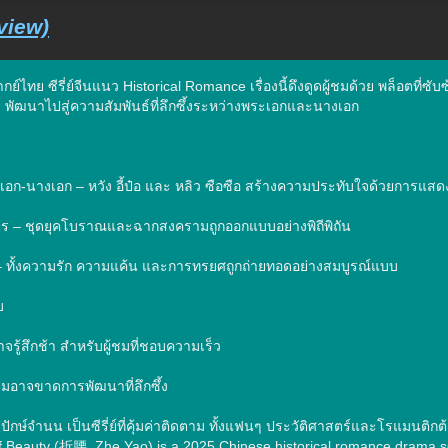
view)
ย์ไทย ซีรี่ย์จีนแนว Historical Romance เรื่องนี้ดึงดูดผู้ชมด้วย พล็อตที่
ๆ พัฒนาไปสู่ความสัมพันธ์ที่ลึกซึ้งระหว่างพระเอกและนางเอก

เอก-นางเอก – หวัง อี้ป๋อ และ หลิว ซือซือ สร้างความประทับใจด้วยการแสดงท
าร – ชุดยุคโบราณและฉากสงครามถูกออกแบบอย่างพิถีพิถัน

– ทั้งความรัก ความแค้น และการทรยศถูกถ่ายทอดอย่างสมบูรณ์แบบ



จรู้สึกช้า สำหรับผู้ชมที่ชอบความเร็ว

มอาจขาดการพัฒนาที่ลึกซึ้ง

กษ์จำนน เป็นซีรี่ย์ที่คุ้มค่าติดตาม ทั้งแฟนๆ ประวัติศาสตร์และโรแมนติกต้อ
 Beauty (折腰, Zhe Yao) is a 2025 Chinese historical romance drama set in