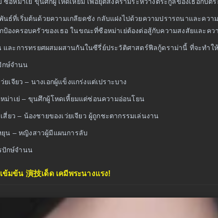
บ ซือหม่าเย่ ขุนศึกผู้โหดเหี้ยม เพื่อยุติสงครามระหว่างตระกูลของเธอกับ
ันธ์ที่เริ่มต้นด้วยความเกลียดชัง กลับแฝงไปด้วยความปรารถนาและความลั
ปกป้องครอบครัวของเธอ ในขณะที่ซือหม่าเย่ต้องต่อสู้กับความสงสัยและความรู
และการทรยศผสมผสานกันในซีรี่ย์ประวัติศาสตร์ฟีลกู้ดราม่านี้ ที่จะทำใ
ักษ์จำนน
เว่ยเจียว – นางเอกผู้แข็งแกร่งแต่เปราะบาง
ซือหม่าเย่ – ขุนศึกผู้โหดเหี้ยมแต่ซ่อนความอ่อนโยน
่ยเสี่ยว – น้องชายของเว่ยเจียว ผู้ถูกชะตากรรมเล่นงาน
งหยุน – หญิงสาวผู้มีแผนการลับ
ปรปักษ์จำนน
าเข้มข้น 演技เด็ด เคมีพระนางแรง!