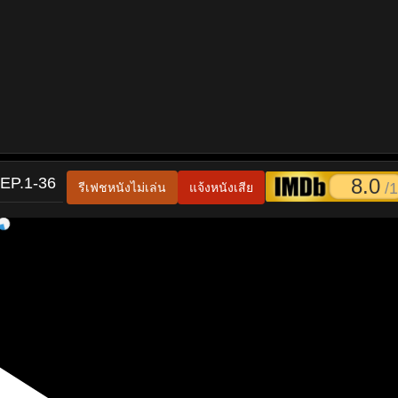
 EP.1-36
8.0
/1
รีเฟชหนังไม่เล่น
แจ้งหนังเสีย