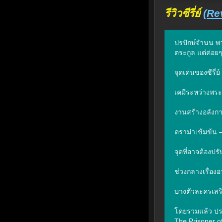
รีวิวซีรี่ย์
(Re
ปรปักษ์จำนน พาก
ตระกูล แต่ค่อย
จุดเด่นของซีรี่ย์

เคมีระหว่างพระ
งานสร้างอลังก
ดราม่าเข้มข้น 
จุดที่อาจต้องปรับ
ช่วงกลางเรื่องอา
บางตัวละครเสริ
โดยรวมแล้ว ปรปั
The Prisoner of