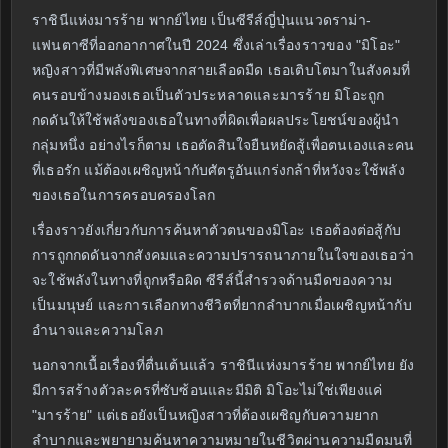
ราชินีแห่งมารร้าย พากย์ไทย เป็นซีรีส์ญี่ปุ่นแนวดราม่า-
แฟนตาซีที่ออกอากาศในปี 2024 ซึ่งเล่าเรื่องราวของ "มิโอะ"
หญิงสาวที่มีพลังพิเศษจากสายเลือดมืด เธอเติบโตมาในสังคมที่
คนรอบข้างมองเธอเป็นตัวประหลาดและมารร้าย มิโอะถูก
กดดันให้ใช้พลังของเธอในทางที่ผิดเพื่อผลประโยชน์ของผู้นำ
กลุ่มหนึ่ง อย่างไรก็ตาม เธอตัดสินใจยืนหยัดสู้เพื่อตนเองและคน
ที่เธอรัก แม้ต้องเผชิญหน้ากับศัตรูอันแกร่งกล้าที่หวังจะใช้พลัง
ของเธอในการครอบครองโลก
เรื่องราวยังเกี่ยวกับการค้นหาตัวตนของมิโอะ เธอต้องต่อสู้กับ
การถูกกดดันจากสังคมและความปรารถนาภายในใจของเธอว่า
จะใช้พลังในทางที่ถูกหรือผิด ซีรีส์นี้สำรวจด้านมืดของความ
เป็นมนุษย์ และการเลือกทางชีวิตที่ยากลำบากเมื่อเผชิญหน้ากับ
อำนาจและความโลภ
นอกจากเนื้อเรื่องที่ตื่นเต้นแล้ว ราชินีแห่งมารร้าย พากย์ไทย ยัง
มีการสร้างตัวละครที่ซับซ้อนและมีมิติ มิโอะไม่ใช่เพียงแค่
"มารร้าย" แต่เธอยังเป็นหญิงสาวที่ต้องเผชิญกับความยาก
ลำบากและพยายามค้นหาความหมายในชีวิตผ่านความมืดมนที่