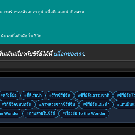
งราวความรักของตัวละครดูน่าเชื่อถือและน่าติดตาม

ค้นพบสิ่งสำคัญในชีวิต
ิมเกี่ยวกับซีรี่ย์ได้ที่
บล็อกของเรา
.
#หวังอี้ป๋อ
#ตี๋ลี่เร่อปา
#รีวิวซีรี่ย์จีน
#ซีรี่ย์จีนธรรมชาติ
#ซีรี่ย์จี
#วิถีชีวิตชนบทจีน
#ภาพสวยจากซีรี่ย์จีน
#ซีรี่ย์จีนแนะนำ
#แดนฝันแห
the Wonder
#ภาพสวยในซีรี่ย์
#เรื่องย่อ To the Wonder