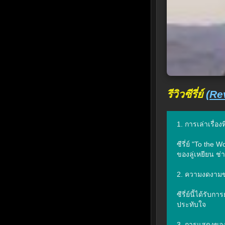
รีวิวซีรี่ย์
(Re
1. การเล่าเรื่อ
ซีรี่ย์ "To th
ของลู่เหยียน ช่
2. ความงดงามข
ซีรี่ย์นี้ได้ร
ประทับใจ

3. การแสดงของ