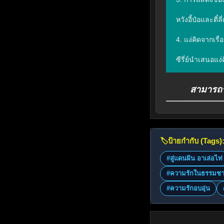
หวังอี้ป๋อและตี
4. แง่คิดจากเรื่อ
ซีรี่ย์นำเสนอแ
สามารถรับ
🏷️
ป้ายกำกับ (Tags)
#สู่แดนฝัน อาเล่อไท่
#ความรักในธรรมชา
#ความรักอบอุ่น