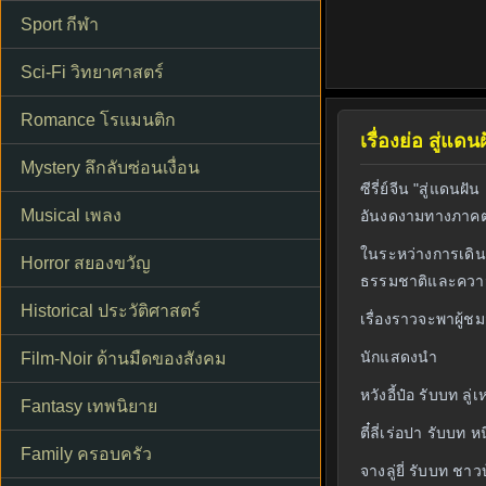
Sport กีฬา
Sci-Fi วิทยาศาสตร์
Romance โรแมนติก
เรื่องย่อ สู่แ
Mystery ลึกลับซ่อนเงื่อน
ซีรี่ย์จีน "สู่แด
Musical เพลง
อันงดงามทางภาคตะว
ในระหว่างการเดินท
Horror สยองขวัญ
ธรรมชาติและความฝ
Historical ประวัติศาสตร์
เรื่องราวจะพาผู้
นักแสดงนำ
Film-Noir ด้านมืดของสังคม
หวังอี้ป๋อ รับบท ลู่
Fantasy เทพนิยาย
ตี๋ลี่เร่อปา รับบท ห
Family ครอบครัว
จางลู่ยี่ รับบท ชา