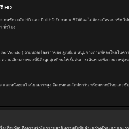
รี HD
คมชัดระดับ HD และ Full HD รับชมบน ซีรีย์สี่เค ไม่ต้องสมัครสมาชิก ไม่
4 ชั่วโมง
" (To the Wonder) ถ่ายทอดเรื่องราวของ ลู่เหยียน หนุ่มช่างภาพที่หลงใหล
ามเงียบสงบของที่นี่ดึงดูดลู่เหยียนให้เริ่มต้นการเดินทางเพื่อถ่ายภาพทุ่ง
น ซีรีย์ฝรั่ง และหนังออนไลน์คุณภาพสูง อัพเดทตอนใหม่ทุกวัน พร้อมพากย์ไทยและซ
่าเรื่องที่สะท้อนถึงความรักในธรรมชาติ ความสัมพันธ์ระหว่างตัวละคร และกา