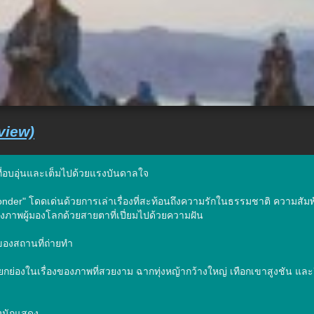
view)
งที่อบอุ่นและเต็มไปด้วยแรงบันดาลใจ

e Wonder" โดดเด่นด้วยการเล่าเรื่องที่สะท้อนถึงความรักในธรรมชาติ ความส
างภาพผู้มองโลกด้วยสายตาที่เปี่ยมไปด้วยความฝัน

องสถานที่ถ่ายทำ

ับการยกย่องในเรื่องของภาพที่สวยงาม ฉากทุ่งหญ้ากว้างใหญ่ เทือกเขาสูงช
นักแสดง
