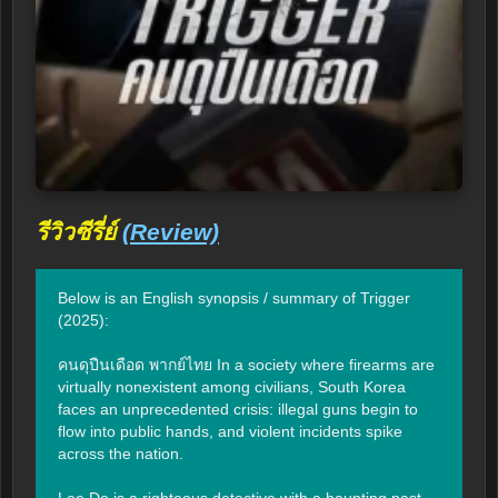
รีวิวซีรี่ย์
(Review)
Below is an English synopsis / summary of Trigger 
(2025):

คนดุปืนเดือด พากย์ไทย In a society where firearms are 
virtually nonexistent among civilians, South Korea 
faces an unprecedented crisis: illegal guns begin to 
flow into public hands, and violent incidents spike 
across the nation.

Lee Do is a righteous detective with a haunting past 