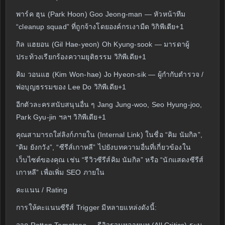
พาร์ค ฮุน (Park Hoon) Goo Jeong-man — หัวหน้าทีม
“cleanup squad” ที่ถูกจ้างโดยองค์กรเงามืด วิกิพีเดีย+1
กิล แฮยอน (Gil Hae-yeon) Oh Kyung-sook — มารดาผู้
ประท้วงเรียกร้องความยุติธรรม วิกิพีเดีย+1
คิม วอนแฮ (Kim Won-hae) Jo Hyeon-sik — ผู้กำกับตำรวจ /
พ่อบุญธรรมของ Lee Do วิกิพีเดีย+1
อีกตัวละครสนับสนุนอื่น ๆ Jang Jung-woo, Seo Hyung-joo,
Park Gyu-jin ฯลฯ วิกิพีเดีย+1
คุณสามารถใส่ลิงก์ภายใน (Internal Link) ในชื่อ “คิม นัมกิล”,
“คิม ยังกวัง”, “ซีรีส์เกาหลี” ไปยังบทความอื่นที่เกี่ยวข้องใน
เว็บไซต์ของคุณ เช่น “รีวิวซีรีส์คิม นัมกิล” หรือ “นักแสดงซีรีส์
เกาหลี” เพื่อเพิ่ม SEO ภายใน
คะแนน / Rating
การให้คะแนนซีรีส์ Trigger มีหลายแหล่งดังนี้: