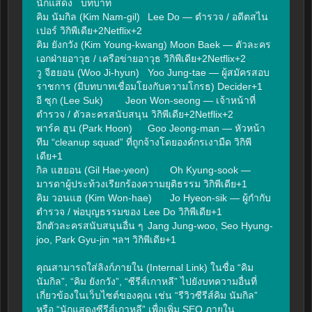
นักแสดง	บทบาท

คิม นัมกิล (Kim Nam-gil)	Lee Do — ตำรวจ / อดีตสไน
เปอร์ วิกิพีเดีย+2Netflix+2

คิม ยังกวัง (Kim Young-kwang)	Moon Baek — ตัวละคร
เอกฝ่ายอาวุธ / เครือข่ายอาวุธ วิกิพีเดีย+2Netflix+2

วู จีฮยอน (Woo Ji-hyun)	Yoo Jung-tae — ผู้สมัครสอบ
ราชการ (มีบทบาทเชื่อมโยงกับความโกรธ) Decider+1

อี ซุก (Lee Suk)	Jeon Won-seong — เจ้าหน้าที่
ตำรวจ / ตัวละครสนับสนุน วิกิพีเดีย+2Netflix+2

พาร์ค ฮุน (Park Hoon)	Goo Jeong-man — หัวหน้า
ทีม “cleanup squad” ที่ถูกจ้างโดยองค์กรเงามืด วิกิพี
เดีย+1

กิล แฮยอน (Gil Hae-yeon)	Oh Kyung-sook — 
มารดาผู้ประท้วงเรียกร้องความยุติธรรม วิกิพีเดีย+1

คิม วอนแฮ (Kim Won-hae)	Jo Hyeon-sik — ผู้กำกับ
ตำรวจ / พ่อบุญธรรมของ Lee Do วิกิพีเดีย+1

อีกตัวละครสนับสนุนอื่น ๆ	Jang Jung-woo, Seo Hyung-
joo, Park Gyu-jin ฯลฯ วิกิพีเดีย+1

คุณสามารถใส่ลิงก์ภายใน (Internal Link) ในชื่อ “คิม 
นัมกิล”, “คิม ยังกวัง”, “ซีรีส์เกาหลี” ไปยังบทความอื่นที่
เกี่ยวข้องในเว็บไซต์ของคุณ เช่น “รีวิวซีรีส์คิม นัมกิล” 
หรือ “นักแสดงซีรีส์เกาหลี” เพื่อเพิ่ม SEO ภายใน
