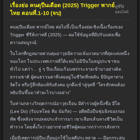
เรื่องย่อ คนดุปืนเดือด (2025) Trigger พากย์
ดูซีรี่ย์
ออนไลน์
ไทย ตอนที่.1-10 (จบ)
คนดุปืนเดือด พากย์ไทย ต่อไปนี้เป็นเรื่องย่อเชิงเนื้อเรื่องของ
Trigger ซีรีส์เกาหลี (2025) — ผมใช้ข้อมูลที่มีปรับแต่งเพื่อ
ความสมบูรณ์:
ในโลกที่กฎหมายควบคุมอาวุธมีความเข้มงวดมากที่สุดแห่งหนึ่ง
ของโลก ในประเทศเกาหลีใต้แทบไม่มีปืนในหมู่ประชาชน
ทั่วไป แต่ว่า… จู่ ๆ ปืนเถื่อนเริ่มแพร่กระจายเข้ามาอย่างผิด
ธรรมชาติ ผู้คนธรรมดาที่เคยอยู่ในชีวิตที่กดดัน มีปัญหาทาง
จิตใจ หรือรู้สึกท้อแท้กับสังคม ถูกดึงเข้าสู่จุดที่ “ใครสักคนต้อง
หยิบปืนขึ้นมาทำอะไรบางอย่าง”
ในท่ามกลางวิกฤตการณ์อาวุธเถื่อน มีตำรวจผู้หนึ่งชื่อ อีโด
(Lee Do) (รับบทโดย คิม นัมกิล) — อดีตมือปืนซุ่มยิงของกอง
ทัพ ซึ่งหลังจากปลดประจำการมา เขาเลือกเส้นทางชีวิตเป็น
ตำรวจ โดยตั้งใจว่าอยากช่วยชีวิตผู้คนมากกว่าการสังหาร
เมื่อมีเหตุการณ์ปืนเถื่อนถูกใช้ในคดีประหลาด — มีลูกกระสุน