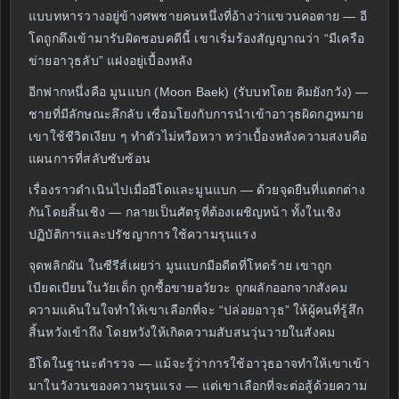
แบบทหารวางอยู่ข้างศพชายคนหนึ่งที่อ้างว่าแขวนคอตาย — อี
โดถูกดึงเข้ามารับผิดชอบคดีนี้ เขาเริ่มร้องสัญญาณว่า “มีเครือ
ข่ายอาวุธลับ” แฝงอยู่เบื้องหลัง
อีกฟากหนึ่งคือ มูนแบก (Moon Baek) (รับบทโดย คิมยังกวัง) —
ชายที่มีลักษณะลึกลับ เชื่อมโยงกับการนำเข้าอาวุธผิดกฎหมาย
เขาใช้ชีวิตเงียบ ๆ ทำตัวไม่หวือหวา ทว่าเบื้องหลังความสงบคือ
แผนการที่สลับซับซ้อน
เรื่องราวดำเนินไปเมื่ออีโดและมูนแบก — ด้วยจุดยืนที่แตกต่าง
กันโดยสิ้นเชิง — กลายเป็นศัตรูที่ต้องเผชิญหน้า ทั้งในเชิง
ปฏิบัติการและปรัชญาการใช้ความรุนแรง
จุดพลิกผัน ในซีรีส์เผยว่า มูนแบกมีอดีตที่โหดร้าย เขาถูก
เบียดเบียนในวัยเด็ก ถูกซื้อขายอวัยวะ ถูกผลักออกจากสังคม
ความแค้นในใจทำให้เขาเลือกที่จะ “ปล่อยอาวุธ” ให้ผู้คนที่รู้สึก
สิ้นหวังเข้าถึง โดยหวังให้เกิดความสับสนวุ่นวายในสังคม
อีโดในฐานะตำรวจ — แม้จะรู้ว่าการใช้อาวุธอาจทำให้เขาเข้า
มาในวังวนของความรุนแรง — แต่เขาเลือกที่จะต่อสู้ด้วยความ