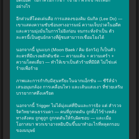
อย่างไร

อีกส่วนที่โดดเด่นคือ การแสดงของคิม นัมกิล (Lee Do) — 
เขาแสดงความซับซ้อนทางอารมณ์ ความเจ็บปวดในอดีต 
และความมุ่งมั่นในการไม่ยิงก่อน จนกระทั่งจำเป็น ตัว
ละครนี้เป็นศูนย์กลางที่ผู้ชมสามารถเชื่อมโยงได้

นอกจากนี้ มูนแบก (Moon Baek / คิม ยังกวัง) ก็เป็นตัว
ละครที่มีแรงผลักดันชัด — ความแค้น + ความเศร้า + 
ความโดดเดี่ยว — ทำให้เขาเป็นตัวร้ายที่มีมิติ ไม่ใช่แค่
ร้ายเพื่อร้าย

ภาพและการกำกับมีสุนทรียะในฉากแอ็กชัน — ซีรีส์นำ
เสนอมุมกล้อง การเคลื่อนไหว และเส้นแสงเงา ที่ช่วยเสริม
บรรยากาศตึงเครียด

นอกจากนี้ Trigger ไม่ได้มุ่งแค่ที่ปืนและการยิง แต่ สำรวจ
จิตวิทยาคนธรรมดา — คนที่ถูกกดดัน ถูกทิ้งไว้ข้างหลัง
ทางสังคม ถูกดูถูก ถูกกดดันให้รับผิดชอบ — และเมื่อ
โอกาสมา พวกเขาอาจหยิบปืนขึ้นมาทำอะไรที่หลุดกรอบ
ของมนุษย์
