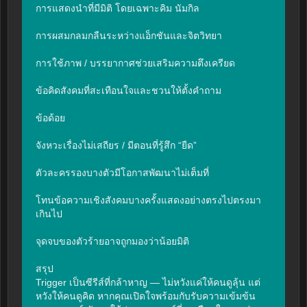
การแสดงนำที่มีมิติ โดยเฉพาะคิม นัมกิล

การผสมกลมกลืนระหว่างแอ็กชันและจิตวิทยา

การใช้ภาพ / บรรยากาศช่วยเสริมความตึงเครียด

ข้อคิดสังคมที่สะเทือนใจและชวนให้ตั้งคำถาม

ข้อด้อย

จังหวะเรื่องไม่เสถียร / มีตอนที่รู้สึก “ยืด”

ตัวละครรองบางตัวมีโอกาสพัฒนาไม่เต็มที่

โทนข้อความเชิงสังคมบางครั้งแสดงอย่างตรงไปตรงมา
เกินไป

จุดจบของตัวร้ายอาจถูกมองว่าน้อยมิติ

สรุป

Trigger เป็นซีรีส์ที่กล้าหาญ — ไม่หวังแค่ให้คนดูลุ้น แต่
หวังให้คนดูคิด หากคุณเปิดใจพร้อมกับรับความเข้มข้น