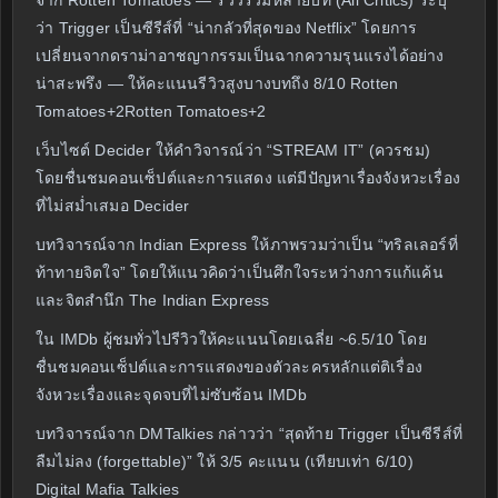
จาก Rotten Tomatoes — รีวิวรวมหลายบท (All Critics) ระบุ
ว่า Trigger เป็นซีรีส์ที่ “น่ากลัวที่สุดของ Netflix” โดยการ
เปลี่ยนจากดราม่าอาชญากรรมเป็นฉากความรุนแรงได้อย่าง
น่าสะพรึง — ให้คะแนนรีวิวสูงบางบทถึง 8/10 Rotten
Tomatoes+2Rotten Tomatoes+2
เว็บไซต์ Decider ให้คำวิจารณ์ว่า “STREAM IT” (ควรชม)
โดยชื่นชมคอนเซ็ปต์และการแสดง แต่มีปัญหาเรื่องจังหวะเรื่อง
ที่ไม่สม่ำเสมอ Decider
บทวิจารณ์จาก Indian Express ให้ภาพรวมว่าเป็น “ทริลเลอร์ที่
ท้าทายจิตใจ” โดยให้แนวคิดว่าเป็นศึกใจระหว่างการแก้แค้น
และจิตสำนึก The Indian Express
ใน IMDb ผู้ชมทั่วไปรีวิวให้คะแนนโดยเฉลี่ย ~6.5/10 โดย
ชื่นชมคอนเซ็ปต์และการแสดงของตัวละครหลักแต่ติเรื่อง
จังหวะเรื่องและจุดจบที่ไม่ซับซ้อน IMDb
บทวิจารณ์จาก DMTalkies กล่าวว่า “สุดท้าย Trigger เป็นซีรีส์ที่
ลืมไม่ลง (forgettable)” ให้ 3/5 คะแนน (เทียบเท่า 6/10)
Digital Mafia Talkies