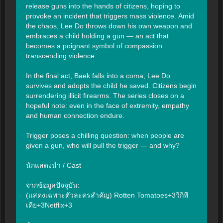
release guns into the hands of citizens, hoping to 
provoke an incident that triggers mass violence. Amid 
the chaos, Lee Do throws down his own weapon and 
embraces a child holding a gun — an act that 
becomes a poignant symbol of compassion 
transcending violence.

In the final act, Baek falls into a coma; Lee Do 
survives and adopts the child he saved. Citizens begin 
surrendering illicit firearms. The series closes on a 
hopeful note: even in the face of extremity, empathy 
and human connection endure.

Trigger poses a chilling question: when people are 
given a gun, who will pull the trigger — and why?

นักแสดงนำ / Cast

จากข้อมูลปัจจุบัน:

(แสดงเฉพาะตัวละครสำคัญ) Rotten Tomatoes+3วิกิพี
เดีย+3Netflix+3
