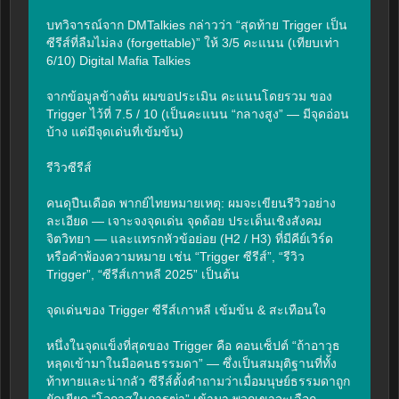
บทวิจารณ์จาก DMTalkies กล่าวว่า “สุดท้าย Trigger เป็น
ซีรีส์ที่ลืมไม่ลง (forgettable)” ให้ 3/5 คะแนน (เทียบเท่า 
6/10) Digital Mafia Talkies

จากข้อมูลข้างต้น ผมขอประเมิน คะแนนโดยรวม ของ 
Trigger ไว้ที่ 7.5 / 10 (เป็นคะแนน “กลางสูง” — มีจุดอ่อน
บ้าง แต่มีจุดเด่นที่เข้มข้น)

รีวิวซีรีส์

คนดุปืนเดือด พากย์ไทยหมายเหตุ: ผมจะเขียนรีวิวอย่าง
ละเอียด — เจาะจงจุดเด่น จุดด้อย ประเด็นเชิงสังคม 
จิตวิทยา — และแทรกหัวข้อย่อย (H2 / H3) ที่มีคีย์เวิร์ด
หรือคำพ้องความหมาย เช่น “Trigger ซีรีส์”, “รีวิว 
Trigger”, “ซีรีส์เกาหลี 2025” เป็นต้น

จุดเด่นของ Trigger ซีรีส์เกาหลี เข้มข้น & สะเทือนใจ

หนึ่งในจุดแข็งที่สุดของ Trigger คือ คอนเซ็ปต์ “ถ้าอาวุธ
หลุดเข้ามาในมือคนธรรมดา” — ซึ่งเป็นสมมุติฐานที่ทั้ง
ท้าทายและน่ากลัว ซีรีส์ตั้งคำถามว่าเมื่อมนุษย์ธรรมดาถูก
ยัดเยียด “โอกาสในการฆ่า” เข้ามา พวกเขาจะเลือก