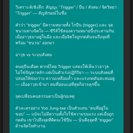
วิเคราะห์เชิงลึก: สัญญะ “Trigger” / ปืน / สังคม / จิตวิทยา

“Trigger” — สัญลักษณ์ในชื่อ

คำว่า “trigger” มีความหมายทั้ง ไกปืน (trigger) และ จุด
ชนวนทางจิตใจ — ซีรีส์ใช้สองความหมายนี้ประสานกัน: 
เมื่ออาวุธมาอยู่ในมือ และเมื่อจิตใจถูกกดดันจนถึงจุดที่
พร้อม “ชนวน” ออกมา

อาวุธ vs ระบบสังคม

คนดุปืนเดือด พากย์ไทย Trigger แสดงให้เห็นว่าอาวุธ
ไม่ใช่ปัญหาหลัก แต่เป็นตัวเร่งปฏิกิริยา — ระบบสังคมที่
ปล่อยให้ช่องว่าง ความเหลื่อมล้ำ และแรงกดดันสะสมอยู่ 
— เมื่ออาวุธเข้ามา คนที่อ่อนแอที่สุดก็อาจลุกขึ้น

จุดเปลี่ยนคนธรรมดาเป็นผู้ก่อเหตุ

ตัวละครอย่าง Yoo Jung-tae เป็นตัวแทน “คนที่อยู่ใน
ขอบ” — แม้จะไม่มีความตั้งใจใช้ความรุนแรง แต่เมื่อถูก
กดดัน เขาไปถึงจุดที่คิดจะใช้ปืน — นั่นคือจุดที่ “trigger” 
ด้านจิตใจทำงาน
