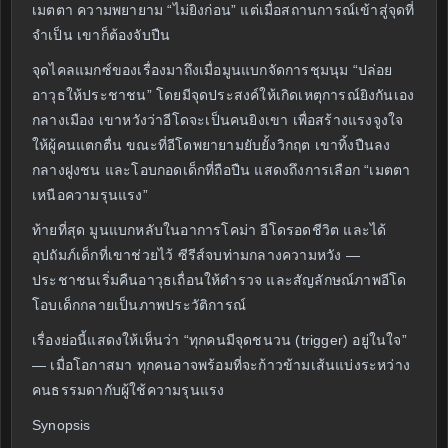
เมตตา ความพยายาม “ไม่ยิงก่อน” แต่เมื่อสถานการณ์เข้าสู่จุดที่
จำเป็น เขาก็ต้องจับปืน
จุดไคลแมกซ์ของเรื่องมาถึงเมื่อมูนแบกจัดการชุมนุม “ปล่อย
อาวุธให้ประชาชน” โดยมีจุดประสงค์ให้เกิดเหตุการณ์ยิงกันเอง
กลางเมือง เขาหวังว่าอีโดจะเป็นคนยิงเขา เพื่อสร้างแรงจูงใจ
ให้ผู้คนแตกตื่น ขณะที่อีโดพยายามยับยั้งวิกฤต เขาทิ้งปืนลง
กลางฝูงชน และโอบกอดเด็กที่ถือปืน แสดงถึงการเลือก “เมตตา
เหนือความรุนแรง”
ท้ายที่สุด มูนแบกหลับในอาการโคม่า อีโดรอดชีวิต และได้
อุปถัมภ์เด็กที่เขาช่วยไว้ ซีรีส์จบท่ามกลางความหวัง —
ประชาชนเริ่มคืนอาวุธเถื่อนให้ตำรวจ และสัญลักษณ์ภาพอีโด
โอบเด็กกลายเป็นภาพประวัติการณ์
เรื่องย่อนี้แสดงให้เห็นว่า “ทุกคนมีจุดชนวน (trigger) อยู่ในใจ”
— เมื่อโอกาสมา ทุกคนอาจพร้อมที่จะก้าวข้ามเส้นแบ่งระหว่าง
คนธรรมดากับผู้ใช้ความรุนแรง
Synopsis