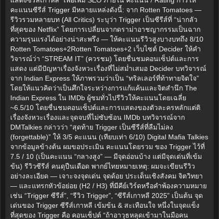
คะแนนซีรีส์ Trigger มีหลายแหล่งดังนี้: จาก Rotten Tomatoes —
รีวิวรวมหลายบท (All Critics) ระบุว่า Trigger เป็นซีรีส์ที่ “น่ากลัว
ที่สุดของ Netflix” โดยการเปลี่ยนจากดราม่าอาชญากรรมเป็นฉาก
ความรุนแรงได้อย่างน่าสะพรึง — ให้คะแนนรีวิวสูงบางบทถึง 8/10
Rotten Tomatoes+2Rotten Tomatoes+2 เว็บไซต์ Decider ให้คำ
วิจารณ์ว่า “STREAM IT” (ควรชม) โดยชื่นชมคอนเซ็ปต์และการ
แสดง แต่มีปัญหาเรื่องจังหวะเรื่องที่ไม่สม่ำเสมอ Decider บทวิจารณ์
จาก Indian Express ให้ภาพรวมว่าเป็น “ทริลเลอร์ที่ท้าทายจิตใจ”
โดยให้แนวคิดว่าเป็นศึกใจระหว่างการแก้แค้นและจิตสำนึก The
Indian Express ใน IMDb ผู้ชมทั่วไปรีวิวให้คะแนนโดยเฉลี่ย
~6.5/10 โดยชื่นชมคอนเซ็ปต์และการแสดงของตัวละครหลักแต่ติ
เรื่องจังหวะเรื่องและจุดจบที่ไม่ซับซ้อน IMDb บทวิจารณ์จาก
DMTalkies กล่าวว่า “สุดท้าย Trigger เป็นซีรีส์ที่ลืมไม่ลง
(forgettable)” ให้ 3/5 คะแนน (เทียบเท่า 6/10) Digital Mafia Talkies
จากข้อมูลข้างต้น ผมขอประเมิน คะแนนโดยรวม ของ Trigger ไว้ที่
7.5 / 10 (เป็นคะแนน “กลางสูง” — มีจุดอ่อนบ้าง แต่มีจุดเด่นที่เข้ม
ข้น) รีวิวซีรีส์ คนดุปืนเดือด พากย์ไทยหมายเหตุ: ผมจะเขียนรีวิว
อย่างละเอียด — เจาะจงจุดเด่น จุดด้อย ประเด็นเชิงสังคม จิตวิทยา
— และแทรกหัวข้อย่อย (H2 / H3) ที่มีคีย์เวิร์ดหรือคำพ้องความหมาย
เช่น “Trigger ซีรีส์”, “รีวิว Trigger”, “ซีรีส์เกาหลี 2025” เป็นต้น จุด
เด่นของ Trigger ซีรีส์เกาหลี เข้มข้น & สะเทือนใจ หนึ่งในจุดแข็ง
ที่สุดของ Trigger คือ คอนเซ็ปต์ “ถ้าอาวุธหลุดเข้ามาในมือคน