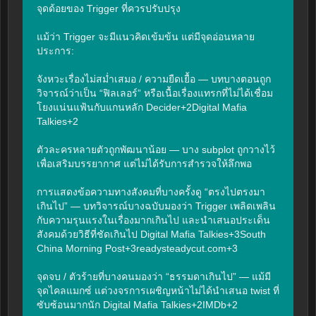
จุดด้อยของ Trigger ที่ควรปรับปรุง

แม้ว่า Trigger จะมีแนวคิดเข้มข้น แต่มีจุดอ่อนหลาย
ประการ:

จังหวะเรื่องไม่สม่ำเสมอ / ความยืดเยื้อ — บทบางตอนถูก
วิจารณ์ว่าเป็น “ฟิลเลอร์” หรือเนื้อเรื่องแทรกที่ไม่ได้เชื่อม
โยงแน่นแฟ้นกับแกนหลัก Decider+2Digital Mafia 
Talkies+2

ตัวละครหลายตัวถูกพัฒนาน้อย — บาง subplot ถูกวางไว้
เพื่อเสริมบรรยากาศ แต่ไม่ได้รับการสำรวจให้ลึกพอ

การแสดงข้อความทางสังคมที่บางครั้งดู “ตรงไปตรงมา
เกินไป” — บทวิจารณ์บางฉบับมองว่า Trigger เพลิดเพลิน
กับความรุนแรงในเรื่องมากเกินไป และนำเสนอประเด็น
สังคมด้วยวิธีที่ชัดเกินไป Digital Mafia Talkies+3South 
China Morning Post+3readysteadycut.com+3

จุดจบ / ตัวร้ายที่บางคนมองว่า “ธรรมดาเกินไป” — แม้มี
จุดไคลแมกซ์ แต่วงจรการเผชิญหน้าไม่ได้นำเสนอ twist ที่
ซับซ้อนมากนัก Digital Mafia Talkies+2IMDb+2
