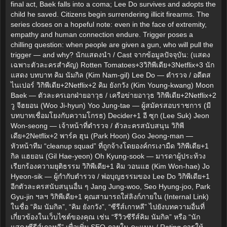
final act, Baek falls into a coma; Lee Do survives and adopts the
child he saved. Citizens begin surrendering illicit firearms. The
series closes on a hopeful note: even in the face of extremity,
empathy and human connection endure. Trigger poses a
chilling question: when people are given a gun, who will pull the
trigger — and why? นักแสดงนำ / Cast จากข้อมูลปัจจุบัน: (แสดง
เฉพาะตัวละครสำคัญ) Rotten Tomatoes+3วิกิพีเดีย+3Netflix+3 นัก
แสดง บทบาท คิม นัมกิล (Kim Nam-gil) Lee Do — ตำรวจ / อดีตส
ไนเปอร์ วิกิพีเดีย+2Netflix+2 คิม ยังกวัง (Kim Young-kwang) Moon
Baek — ตัวละครเอกฝ่ายอาวุธ / เครือข่ายอาวุธ วิกิพีเดีย+2Netflix+2
วู จีฮยอน (Woo Ji-hyun) Yoo Jung-tae — ผู้สมัครสอบราชการ (มี
บทบาทเชื่อมโยงกับความโกรธ) Decider+1 อี ซุก (Lee Suk) Jeon
Won-seong — เจ้าหน้าที่ตำรวจ / ตัวละครสนับสนุน วิกิพี
เดีย+2Netflix+2 พาร์ค ฮุน (Park Hoon) Goo Jeong-man —
หัวหน้าทีม “cleanup squad” ที่ถูกจ้างโดยองค์กรเงามืด วิกิพีเดีย+1
กิล แฮยอน (Gil Hae-yeon) Oh Kyung-sook — มารดาผู้ประท้วง
เรียกร้องความยุติธรรม วิกิพีเดีย+1 คิม วอนแฮ (Kim Won-hae) Jo
Hyeon-sik — ผู้กำกับตำรวจ / พ่อบุญธรรมของ Lee Do วิกิพีเดีย+1
อีกตัวละครสนับสนุนอื่น ๆ Jang Jung-woo, Seo Hyung-joo, Park
Gyu-jin ฯลฯ วิกิพีเดีย+1 คุณสามารถใส่ลิงก์ภายใน (Internal Link)
ในชื่อ “คิม นัมกิล”, “คิม ยังกวัง”, “ซีรีส์เกาหลี” ไปยังบทความอื่นที่
เกี่ยวข้องในเว็บไซต์ของคุณ เช่น “รีวิวซีรีส์คิม นัมกิล” หรือ “นัก
แสดงซีรีส์เกาหลี” เพื่อเพิ่ม SEO ภายใน คะแนน / Rating การให้