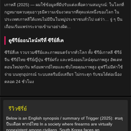
เกาหลี (2025) — ผมใช้ข้อมูลที่มีปรับแต่งเพื่อความสมบูรณ์: ในโลกที่
กฎหมายควบคุมอาวุธมีความเข้มงวดมากที่สุดแห่งหนึ่งของโลก ใน
ประเทศเกาหลีใต้แทบไม่มีปืนในหมู่ประชาชนทั่วไป แต่ว่า… จู่ ๆ ปืน
เถื่อนเริ่มแพร่กระจายเข้ามาอย่างผิด...
ดูซีรีย์ออนไลน์ฟรีที่ ซีรีย์สี่เค
ซีรีย์สี่เค รวบรวมซีรีย์และภาพยนตร์จากทั่วโลก ทั้ง ซีรีย์เกาหลี ซีรีย์
จีน ซีรีย์ไทย ซีรีย์ญี่ปุ่น ซีรีย์ฝรั่ง และหนังออนไลน์คุณภาพสูง อัพเดท
ตอนใหม่ทุกวัน พร้อมพากย์ไทยและซับไทยคุณภาพสูง ดูฟรีไม่มีค่าใช้
จ่าย บนทุกอุปกรณ์ ระบบสตรีมมิ่งเสถียร ไม่กระตุก รับชมได้ต่อเนื่อง
ตลอด 24 ชั่วโมง
รีวิวซีรี่ย์
Below is an English synopsis / summary of Trigger (2025): คนดุ
ปืนเดือด พากย์ไทย In a society where firearms are virtually
nonexistent among civilians, South Korea faces an