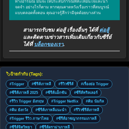
ทางอารมณ์ มันจะให้ประสบการณ์ที่สะเทือนใจและน่า
จดจำ อย่างไรก็ตาม หากคุณคาดหวังเรื่องราวที่สมบูรณ์
แบบตลอดทั้งตอน คุณอาจรู้สึกว่ามีจุดด้อยบางส่วน
สามารถรับชม ต่อสู้ เรื่องอื่นๆ ได้ที่
ต่อสู้
และติดตามข่าวสารเพิ่มเติมเกี่ยวกับซีรี่ย์
ได้ที่
บล็อกของเรา
.
🏷️
ป้ายกำกับ (Tags):
#Trigger
#ซีรีส์เกาหลี
#รีวิวซีรีส์
#เรื่องย่อ Trigger
#ซีรีส์เกาหลี 2025
#ซีรีส์แอ็กชัน
#ซีรีส์ทริลเลอร์
#รีวิว Trigger อังกฤษ
#Trigger Netflix
#คิม นัมกิล
#คิม ยังกวัง
#ซีรีส์เกาหลีแนะนำ
#รีวิวซีรีส์เกาหลี
#Trigger รีวิว ภาษาไทย
#ซีรีส์อาชญากรรมเกาหลี
#ซีรีส์จิตวิทยา
#ซีรีส์ดราม่าเกาหลี