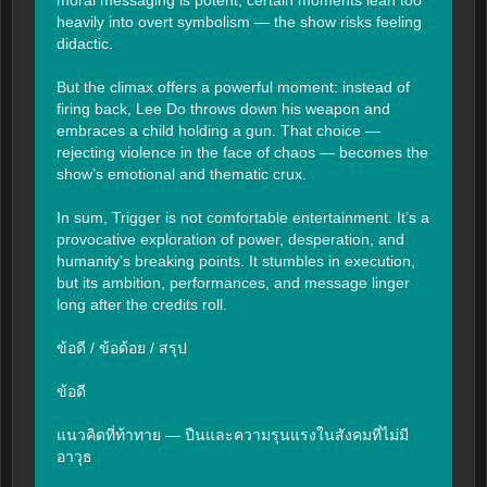
heavily into overt symbolism — the show risks feeling 
didactic.

But the climax offers a powerful moment: instead of 
firing back, Lee Do throws down his weapon and 
embraces a child holding a gun. That choice — 
rejecting violence in the face of chaos — becomes the 
show’s emotional and thematic crux.

In sum, Trigger is not comfortable entertainment. It’s a 
provocative exploration of power, desperation, and 
humanity’s breaking points. It stumbles in execution, 
but its ambition, performances, and message linger 
long after the credits roll.

ข้อดี / ข้อด้อย / สรุป

ข้อดี

แนวคิดที่ท้าทาย — ปืนและความรุนแรงในสังคมที่ไม่มี
อาวุธ
