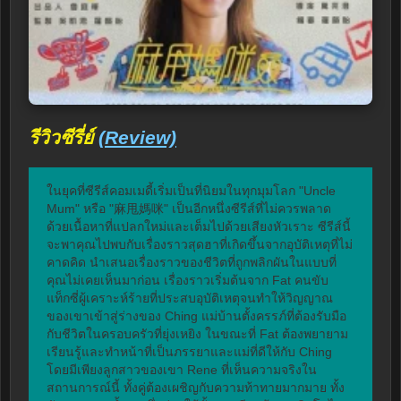
รีวิวซีรี่ย์
(Review)
ในยุคที่ซีรีส์คอมเมดี้เริ่มเป็นที่นิยมในทุกมุมโลก "Uncle 
Mum" หรือ "麻甩媽咪" เป็นอีกหนึ่งซีรีส์ที่ไม่ควรพลาด 
ด้วยเนื้อหาที่แปลกใหม่และเต็มไปด้วยเสียงหัวเราะ ซีรีส์นี้
จะพาคุณไปพบกับเรื่องราวสุดฮาที่เกิดขึ้นจากอุบัติเหตุที่ไม่
คาดคิด นำเสนอเรื่องราวของชีวิตที่ถูกพลิกผันในแบบที่
คุณไม่เคยเห็นมาก่อน เรื่องราวเริ่มต้นจาก Fat คนขับ
แท็กซี่ผู้เคราะห์ร้ายที่ประสบอุบัติเหตุจนทำให้วิญญาณ
ของเขาเข้าสู่ร่างของ Ching แม่บ้านตั้งครรภ์ที่ต้องรับมือ
กับชีวิตในครอบครัวที่ยุ่งเหยิง ในขณะที่ Fat ต้องพยายาม
เรียนรู้และทำหน้าที่เป็นภรรยาและแม่ที่ดีให้กับ Ching 
โดยมีเพียงลูกสาวของเขา Rene ที่เห็นความจริงใน
สถานการณ์นี้ ทั้งคู่ต้องเผชิญกับความท้าทายมากมาย ทั้ง