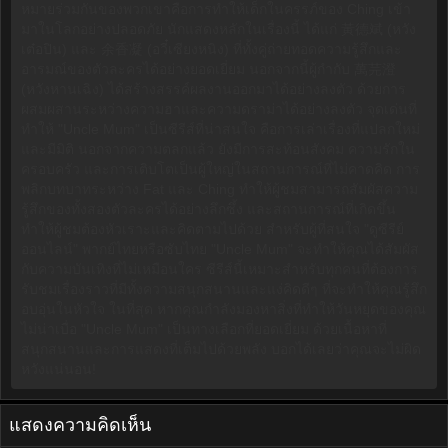
หมายร่วมกันของพวกเขาคือการทำให้เด็กในครรภ์ของ Ching เข้า
มาในโลกอย่างปลอดภัย นักแสดงหลักในเรื่องนี้ ได้แก่ 黃德斌 (หวัง
เต๋อปิน) และ 余香凝 (อวี๋เซียงหนิง) ที่ทั้งคู่ถ่ายทอดความรู้สึกและ
อารมณ์ของตัวละครได้อย่างยอดเยี่ยม นอกจากนี้ผู้กำกับ 萬芫澄
(หวังหานเฉิง) ได้สร้างสรรค์ผลงานออกมาได้อย่างลงตัว ด้วยการ
ผสมผสานระหว่างความฮาและความดราม่าได้อย่างลงตัว จุดเด่นที่
ทำให้ "Uncle Mum" เป็นซีรีส์ที่น่าสนใจ คือการเล่าเรื่องที่แปลกใหม่
และมีมิติ นอกจากความตลกแล้ว ยังมีการสะท้อนสังคม ความรักใน
ครอบครัว และการเติบโตเป็นผู้ใหญ่ในสถานการณ์ที่ไม่คาดคิด การ
พลิกบทบาทระหว่าง Fat และ Ching ทำให้ผู้ชมสามารถสัมผัสความ
รู้สึกของทั้งสองตัวละครได้อย่างลึกซึ้ง และสถานการณ์ที่เกิดขึ้น
ทำให้ผู้ชมต้องหัวเราะและคิดตามไปด้วย สำหรับผู้ที่สนใจ "ดูซีรีย์
ออนไลน์" พากย์ไทยหรือซับไทย "Uncle Mum" จะทำให้คุณได้สัมผัส
กับความบันเทิงที่ไม่เหมือนใคร ซีรีส์นี้เหมาะสำหรับทุกคนที่ต้องการ
รับชมเรื่องราวที่มีทั้งความสนุกสนานและแง่คิดดีๆ ที่จะทำให้คุณรู้สึก
อบอุ่นในหัวใจ ในที่สุด หากคุณกำลังมองหาสิ่งที่ทำให้วันหยุดของคุณ
ไม่น่าเบื่อ "Uncle Mum" เป็นทางเลือกที่ยอดเยี่ยม ด้วยเนื้อหาที่
สนุกสนานและการแสดงที่เต็มไปด้วยพลัง บอกได้เลยว่าคุณจะไม่ผิด
หวังแน่นอน!
แสดงความคิดเห็น