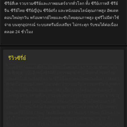
ซีรีย์สี่เค รวบรวมซีรีย์และภาพยนตร์จากทั่วโลก ทั้ง ซีรีย์เกาหลี ซีรีย์
จีน ซีรีย์ไทย ซีรีย์ญี่ปุ่น ซีรีย์ฝรั่ง และหนังออนไลน์คุณภาพสูง อัพเดท
ตอนใหม่ทุกวัน พร้อมพากย์ไทยและซับไทยคุณภาพสูง ดูฟรีไม่มีค่าใช้
จ่าย บนทุกอุปกรณ์ ระบบสตรีมมิ่งเสถียร ไม่กระตุก รับชมได้ต่อเนื่อง
ตลอด 24 ชั่วโมง
รีวิวซีรี่ย์
ในยุคที่ซีรีส์คอมเมดี้เริ่มเป็นที่นิยมในทุกมุมโลก "Uncle Mum" หรือ
"麻甩媽咪" เป็นอีกหนึ่งซีรีส์ที่ไม่ควรพลาด ด้วยเนื้อหาที่แปลกใหม่
และเต็มไปด้วยเสียงหัวเราะ ซีรีส์นี้จะพาคุณไปพบกับเรื่องราวสุดฮา
ที่เกิดขึ้นจากอุบัติเหตุที่ไม่คาดคิด นำเสนอเรื่องราวของชีวิตที่ถูกพลิก
ผันในแบบที่คุณไม่เคยเห็นมาก่อน เรื่องราวเริ่มต้นจาก Fat คนขับ
แท็กซี่ผู้เคราะห์ร้ายที่ประสบอุบัติเหตุจนทำให้วิญญาณของเขาเข้าสู่
ร่างของ Ching แม่บ้านตั้งครรภ์ที่ต้องรับมือกับชีวิตในครอบครัวที่
ยุ่งเหยิง ในขณะที่ Fat ต้องพยายามเรียนรู้และทำหน้าที่เป็นภรรยา
และแม่ที่ดีให้กับ Ching โดยมีเพียงลูกสาวของเขา Rene ที่เห็นความ
จริงในสถานการณ์นี้ ทั้งคู่ต้องเผชิญกับความท้าทายมากมาย ทั้ง
หัวเราะและน้ำตา ซึ่งช่วยให้ทั้งสองเรียนรู้และเติบโตไปด้วยกัน เป้า