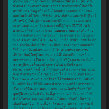
หัวเราะและน้ำตา ซึ่งช่วยให้ทั้งสองเรียนรู้และเติบโตไป
ด้วยกัน เป้าหมายร่วมกันของพวกเขาคือการทำให้เด็กใน
ครรภ์ของ Ching เข้ามาในโลกอย่างปลอดภัย นักแสดง
หลักในเรื่องนี้ ได้แก่ 黃德斌 (หวังเต๋อปิน) และ 余香凝 (อวี๋
เซียงหนิง) ที่ทั้งคู่ถ่ายทอดความรู้สึกและอารมณ์ของตัว
ละครได้อย่างยอดเยี่ยม นอกจากนี้ผู้กำกับ 萬芫澄 (หวัง
หานเฉิง) ได้สร้างสรรค์ผลงานออกมาได้อย่างลงตัว ด้วย
การผสมผสานระหว่างความฮาและความดราม่าได้อย่าง
ลงตัว จุดเด่นที่ทำให้ "Uncle Mum" เป็นซีรีส์ที่น่าสนใจ คือ
การเล่าเรื่องที่แปลกใหม่และมีมิติ นอกจากความตลกแล้ว 
ยังมีการสะท้อนสังคม ความรักในครอบครัว และการ
เติบโตเป็นผู้ใหญ่ในสถานการณ์ที่ไม่คาดคิด การพลิก
บทบาทระหว่าง Fat และ Ching ทำให้ผู้ชมสามารถสัมผัส
ความรู้สึกของทั้งสองตัวละครได้อย่างลึกซึ้ง และ
สถานการณ์ที่เกิดขึ้นทำให้ผู้ชมต้องหัวเราะและคิดตามไป
ด้วย สำหรับผู้ที่สนใจ "ดูซีรีย์ออนไลน์" พากย์ไทยหรือซับ
ไทย "Uncle Mum" จะทำให้คุณได้สัมผัสกับความบันเทิงที่
ไม่เหมือนใคร ซีรีส์นี้เหมาะสำหรับทุกคนที่ต้องการรับชม
เรื่องราวที่มีทั้งความสนุกสนานและแง่คิดดีๆ ที่จะทำให้
คุณรู้สึกอบอุ่นในหัวใจ ในที่สุด หากคุณกำลังมองหาสิ่งที่
ทำให้วันหยุดของคุณไม่น่าเบื่อ "Uncle Mum" เป็นทาง
เลือกที่ยอดเยี่ยม ด้วยเนื้อหาที่สนุกสนานและการแสดงที่
เต็มไปด้วยพลัง บอกได้เลยว่าคุณจะไม่ผิดหวังแน่นอน!