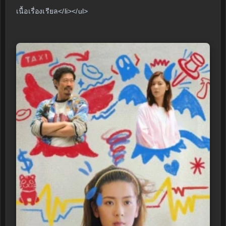
เนื้อเรื่องเรียล</li></ul>