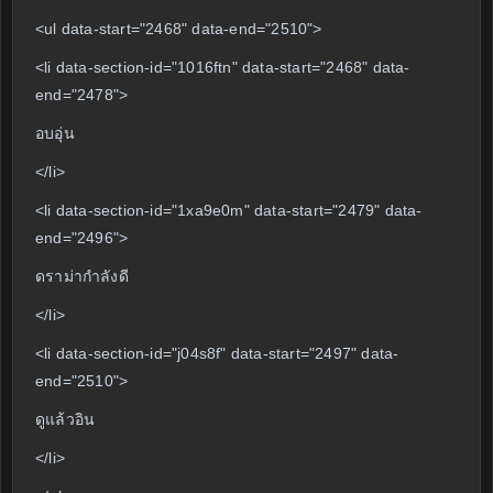
<ul data-start="2468" data-end="2510">
<li data-section-id="1016ftn" data-start="2468" data-
end="2478">
อบอุ่น
</li>
<li data-section-id="1xa9e0m" data-start="2479" data-
end="2496">
ดราม่ากำลังดี
</li>
<li data-section-id="j04s8f" data-start="2497" data-
end="2510">
ดูแล้วอิน
</li>