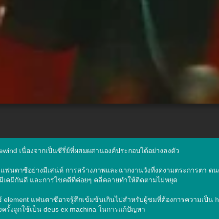
ind เนื่องจากเป็นซีรี่ย์ที่ผสมผสานองค์ประกอบได้อย่างลงตัว

์ผสมกับแฟนตาซีอย่างมีเสน่ห์ การสร้างภาพและฉากงานวังที่งดงามตระการตา ดน
เคมีกันดี และการไขคดีที่ค่อยๆ คลี่คลายทำให้ติดตามไม่หยุด

้ element แฟนตาซีอาจรู้สึกเข้มข้นเกินไปสำหรับผู้ชมที่ต้องการความเป็น his
งครั้งถูกใช้เป็น deus ex machina ในการแก้ปัญหา
