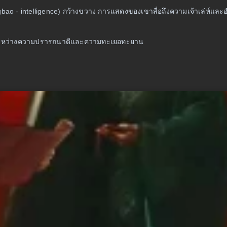
qingbao - intelligence) กว้างขวาง การแสดงของเขาสื่อถึงความเจ้าเล่ห์แล
บซ้อนระหว่างความปรารถนาดีและความทะเยอทะยาน