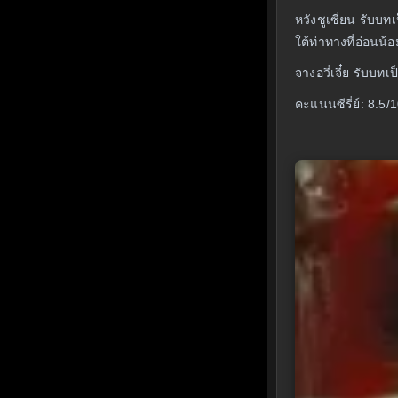
หวังชูเซี่ยน รับบ
ใต้ท่าทางที่อ่อนน้อ
จางอวี่เจี๋ย รับบ
คะแนนซีรี่ย์: 8.5/