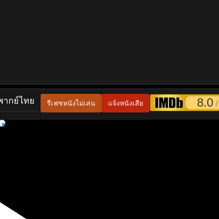
 พากย์ไทย
8.0
/
รีเฟชหนังไม่เล่น
แจ้งหนังเสีย