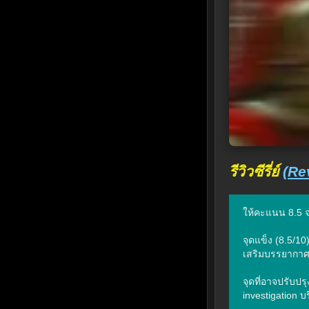
รีวิวซีรี่ย์
(Re
ให้คะแนน 8.5 จา
จุดแข็ง (8.5/10
เสริมบรรยากาศล
จุดที่อาจปรับปร
investigation บ