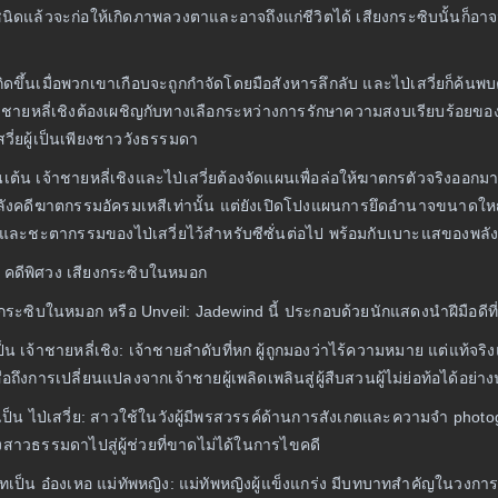
นิดแล้วจะก่อให้เกิดภาพลวงตาและอาจถึงแก่ชีวิตได้ เสียงกระซิบนั้นก็อ
ิดขึ้นเมื่อพวกเขาเกือบจะถูกกำจัดโดยมือสังหารลึกลับ และไป่เสวี่ยก็ค้น
จ้าชายหลี่เชิงต้องเผชิญกับทางเลือกระหว่างการรักษาความสงบเรียบร้อยของร
วี่ยผู้เป็นเพียงชาววังธรรมดา
เต้น เจ้าชายหลี่เชิงและไป่เสวี่ยต้องจัดแผนเพื่อล่อให้ฆาตกรตัวจริงออ
้องหลังคดีฆาตกรรมอัครมเหสีเท่านั้น แต่ยังเปิดโปงแผนการยึดอำนาจขนาดใหญ
งและชะตากรรมของไป่เสวี่ยไว้สำหรับซีซั่นต่อไป พร้อมกับเบาะแสของพลัง
์ คดีพิศวง เสียงกระซิบในหมอก
สียงกระซิบในหมอก หรือ Unveil: Jadewind นี้ ประกอบด้วยนักแสดงนำฝีมือด
เป็น เจ้าชายหลี่เชิง: เจ้าชายลำดับที่หก ผู้ถูกมองว่าไร้ความหมาย แต่
ึงการเปลี่ยนแปลงจากเจ้าชายผู้เพลิดเพลินสู่ผู้สืบสวนผู้ไม่ย่อท้อได้อย่า
บทเป็น ไป่เสวี่ย: สาวใช้ในวังผู้มีพรสวรรค์ด้านการสังเกตและความจำ 
าวธรรมดาไปสู่ผู้ช่วยที่ขาดไม่ได้ในการไขคดี
ับบทเป็น อ๋องเหอ แม่ทัพหญิง: แม่ทัพหญิงผู้แข็งแกร่ง มีบทบาทสำคัญใน