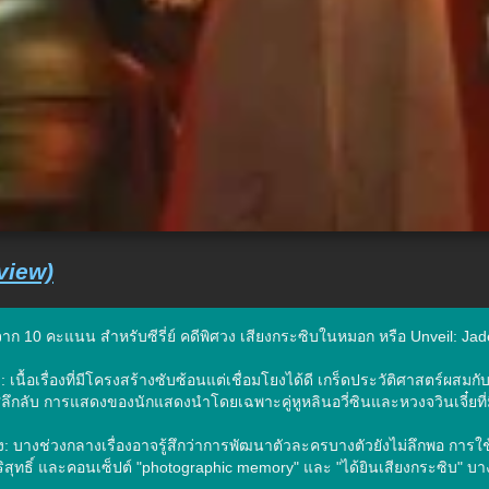
view)
ก 10 คะแนน สำหรับซีรี่ย์ คดีพิศวง เสียงกระซิบในหมอก หรือ Unveil: Jadew
): เนื้อเรื่องที่มีโครงสร้างซับซ้อนแต่เชื่อมโยงได้ดี เกร็ดประวัติศาสตร
ึกลับ การแสดงของนักแสดงนำโดยเฉพาะคู่หูหลินอวี่ซินและหวงจวินเจี๋ยที่มี
ุง: บางช่วงกลางเรื่องอาจรู้สึกว่าการพัฒนาตัวละครบางตัวยังไม่ลึกพอ การใช
ริสุทธิ์ และคอนเซ็ปต์ "photographic memory" และ "ได้ยินเสียงกระซิบ" บา