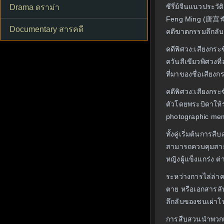
ซีรี่ย์จีนแนวประ
Drama ดราม่า
Feng Ming (唐宫奇案之
Documentary สารคดี
คดีฆาตกรรมลึกลับท
คดีพิศวง:เสียงกระ
ควันสีเขียวพิศวงท
ที่มาของชื่อเสียง
คดีพิศวง:เสียงกระซ
ตัวโดยพระบิดาให้ร
photographic mem
ทั้งคู่เริ่มต้นกา
สามารถควบคุมสายลม
หญิงผู้แข็งแกร่ง
ระหว่างการไล่ล่าค
ตาย หรือเอกสารลับ
ลึกลับของชนเผ่าโบ
การสืบสวนนำพวกเขา