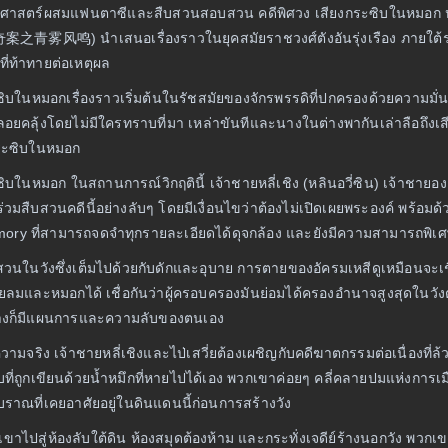
วัติศาสตร์ผสมแฟนตาซีและสืบสวนสอบสวน คดีพิศวง เสียงกระซิบในหมอก หร
青雾风鸣) นำเสนอเรื่องราวในยุคสมัยราชวงศ์ตังอันรุ่งเรือง ภายใต้ร่ม
ี่ท้าทายต่อเหตุผล
ซิบในหมอกเรื่องราวเริ่มต้นในรัชสมัยของจักรพรรดิที่ปกครองด้วยความมั
ี่ลอยคลุ้งโดยไม่มีใครทราบที่มา เหล่าขันทีและนางในต่างพากันเล่าลือถึง
กระซิบในหมอก
ิบในหมอก ในสถานการณ์วิกฤตินี้ เจ้าชายหลี่เชิง (หลินอวี่ซิน) เจ้าชายอง
่วมสืบสวนคดีนี้อย่างลับๆ โดยมีเงื่อนไขว่าต้องไม่เปิดเผยพระองค์ พร้อมด้
ory ที่สามารถจดจำทุกรายละเอียดได้ดุจกล้อง และยังมีความสามารถพิเศษ
รสืบสวนในวังซึ่งเต็มไปด้วยกับดักและอุบาย การตายของอัครมเหสีดูเหมือนจะ
และหมอกได้ เชื่อกันว่าผู้ครอบครองมันย่อมได้ครองอำนาจสูงสุดในวังตัง 
 ต่างก็มีแผนการและความลับของตนเอง
วามจริง เจ้าชายหลี่เชิงและไป่เสวี่ยต้องเผชิญกับคดีฆาตกรรมต่อเนื่องท
ที่ถูกเขียนด้วยน้ำหมึกที่หายไปได้เอง พวกเขาค่อยๆ คลี่คลายปมแห่งการเ
ราณที่เคยอาศัยอยู่ในดินแดนนี้ก่อนการสร้างวัง
ไปสู่ห้องลับใต้ดิน ห้องสมุดต้องห้าม และกระทั่งเจดีย์ร้างนอกวัง พวกเ