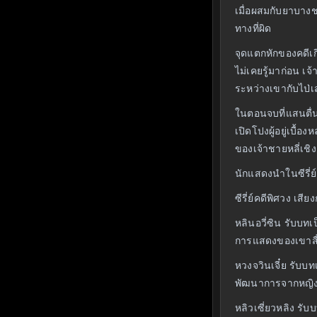
เมื่อผสมกับยาบางช
ทางที่ผิด
จุดแตกหักของคดีเก
ไม่เคยรู้มาก่อน เ
ระหว่างเขากับไป่เส
ในตอนจบที่แสนตื่น
เปิดโปงผู้อยู่เบื
ของเจ้าชายหลี่เชิ
นักแสดงนำในซีรี่ย
ซีรี่ย์คดีพิศวง เ
หลินอวี่ซิน รับบท
การแสดงของเขาสื่อถ
หวงจวินเจี๋ย รับ
พัฒนาการจากหญิงส
หลิวเซี่ยวหลิง ร