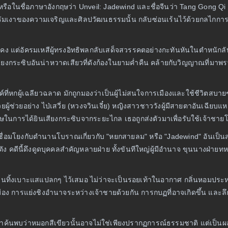
ือในชื่อภาษาอังกฤษว่า Unveil: Jadewind และชื่อจีนว่า Tang Gong Qi
เงาของความเจริญและศิลปวัฒนธรรมนั้น กลับซ่อนเร้นไว้ด้วยกลไกการเม
่นคง แต่อัครมเหสีผู้ทรงอิทธิพลกลับเสด็จสวรรคตอย่างกะทันหันในตำหนัก
เสียงกระซิบอันน่าหวาดเสียวที่ดังก้องในยามค่ำคืน คล้ายกับวิญญาณที่มาพร
ค์ที่หกผู้เฉลียวฉลาด มักถูกมองว่าเป็นผู้ไม่สนใจการเมืองและใช้ชีวิตสบาย
วยผู้ช่วยอย่าง ไป่เสวี่ย (หวงจวินเจี๋ย) หญิงสาวชาววังผู้มีสายตาอันเฉี
ในการได้ยินเสียงกระซิบจากระยะไกล เธอถูกส่งตัวมาเพื่อรับใช้เจ้าชาย
เชื่อมโยงกับตำนานโบราณเกี่ยวกับ "หยกสายลม" หรือ "Jadewind" อันเป็นสมบ
คดีนี้ดึงดูดบุคคลสำคัญหลายฝ่าย ทั้งขันทีใหญ่ผู้มีอำนาจ ขุนนางฝ่ายท
ี่ล้วนทิ้งเบาะแสแปลกๆ ไว้เสมอ ไม่ว่าจะเป็นรอยเท้าในอากาศ กลิ่นหอมประ
มือง การแย่งชิงอำนาจระหว่างเจ้าชายด้วยกัน การกบฏที่อาจเกิดขึ้น และลึ
ขาค้นพบว่าหมอกสีเขียวนั้นอาจไม่ใช่เพียงปรากฏการณ์ธรรมชาติ แต่เป็นผล