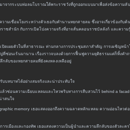
าจมาจากระบบท่อลมโบราณใต้พระราชวังที่ถูกออกแบบมาเพื่อส่งข้อความลับ 
พบความเชื่อมโยงระหว่างตัวเธอกับตำนานหยกสายลม ซึ่งอาจเกี่ยวข้องกับต้
าชสำนัก กับการเปิดโปงความจริงที่อาจสั่นคลอนราชบัลลังก์ และความรู้สึก
กมาเปิดเผยตัวในที่สาธารณะ ท่ามกลางการประชุมสภาสำคัญ การเผชิญหน้าในค
่ที่ซ่อนเร้นมานาน เรื่องราวจบลงด้วยการฟื้นฟูความยุติธรรมแต่ก็ทิ้งคำถ
ลึกลับของหยกสายลมที่ยังคงหลงเหลืออยู่
ีที่รับบทบาทได้อย่างสมจริงและน่าประทับใจ
แท้จริงแล้วซ่อนความเฉียบแหลมและไหวพริบทางการสืบสวนไว้ behind a faca
งน่าสนใจ
photographic memory เธอแสดงออกถึงความฉลาดหลักแหลม ความอ่อนไหวต่อเ
วงการการเมืองและกองทัพ เธอแสดงความเป็นผู้นำและความลึกลับของตัวละคร