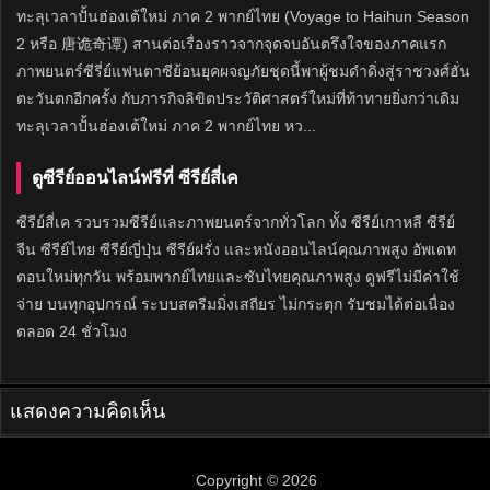
ทะลุเวลาปั้นฮ่องเต้ใหม่ ภาค 2 พากย์ไทย (Voyage to Haihun Season
2 หรือ 唐诡奇谭) สานต่อเรื่องราวจากจุดจบอันตรึงใจของภาคแรก
ภาพยนตร์ซีรี่ย์แฟนตาซีย้อนยุคผจญภัยชุดนี้พาผู้ชมดำดิ่งสู่ราชวงศ์ฮั่น
ตะวันตกอีกครั้ง กับภารกิจลิขิตประวัติศาสตร์ใหม่ที่ท้าทายยิ่งกว่าเดิม
ทะลุเวลาปั้นฮ่องเต้ใหม่ ภาค 2 พากย์ไทย หว...
ดูซีรีย์ออนไลน์ฟรีที่ ซีรีย์สี่เค
ซีรีย์สี่เค รวบรวมซีรีย์และภาพยนตร์จากทั่วโลก ทั้ง ซีรีย์เกาหลี ซีรีย์
จีน ซีรีย์ไทย ซีรีย์ญี่ปุ่น ซีรีย์ฝรั่ง และหนังออนไลน์คุณภาพสูง อัพเดท
ตอนใหม่ทุกวัน พร้อมพากย์ไทยและซับไทยคุณภาพสูง ดูฟรีไม่มีค่าใช้
จ่าย บนทุกอุปกรณ์ ระบบสตรีมมิ่งเสถียร ไม่กระตุก รับชมได้ต่อเนื่อง
ตลอด 24 ชั่วโมง
แสดงความคิดเห็น
Copyright © 2026