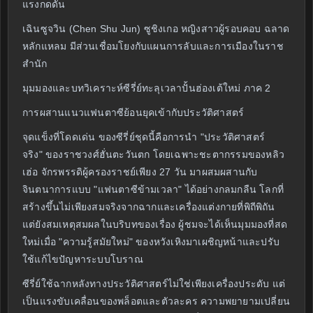
แรงกดดัน
เฉินซูจวิน (Chen Shu Jun) ซูชิงเกอ หญิงสาวผู้รอบคอบ ฉลาด
หลักแหลม มีส่วนเชื่อมโยงกับแผนการลับและการเมืองในราช
สำนัก
มุมมองและบทวิเคราะห์ซีรี่ย์ทะลุเวลาปั้นฮ่องเต้ใหม่ ภาค 2
การผสานแนวแฟนตาซีย้อนยุคเข้ากับประวัติศาสตร์
จุดแข็งที่โดดเด่น ของซีรี่ย์ชุดนี้คือการนำ "ประวัติศาสตร์
จริง" ของราชวงศ์ฮั่นตะวันตก โดยเฉพาะชะตากรรมของหลิว
เฮ่อ จักรพรรดิผู้ครองราชย์เพียง 27 วัน มาผสมผสานกับ
จินตนาการแบบ "แฟนตาซีข้ามเวลา" ได้อย่างกลมกลืน โลกที่
สร้างขึ้นไม่เพียงสมจริงจากฉากและเครื่องแต่งกายที่พิถีพิถัน
แต่ยังสมเหตุสมผลในบริบทของเรื่อง ผู้ชมจะได้เห็นมุมมองที่สด
ใหม่เมื่อ "ความรู้สมัยใหม่" ของหวังเหิงมาเผชิญหน้าและปรับ
ใช้แก้ไขปัญหาระบบโบราณ
ซีรี่ย์ใช้ฉากหลังทางประวัติศาสตร์ไม่ใช่เพียงเครื่องประดับ แต่
เป็นแรงขับเคลื่อนของพล็อตและตัวละคร ความพยายามเปลี่ยน