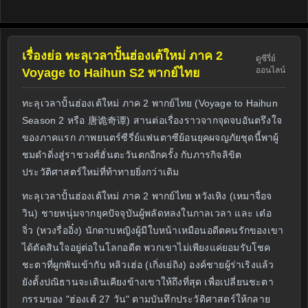
เรื่องย่อ ทะลุเวลาปั้นฮ่องเต้ใหม่ ภาค 2
ดูซีรี่ย์
ออนไลน์
Voyage to Haihun S2 พากย์ไทย
ทะลุเวลาปั้นฮ่องเต้ใหม่ ภาค 2 พากย์ไทย (Voyage to Haihun
Season 2 หรือ 唐诡奇谭) สานต่อเรื่องราวจากจุดจบอันตรึงใจ
ของภาคแรก ภาพยนตร์ซีรี่ย์แฟนตาซีย้อนยุคผจญภัยชุดนี้พาผู้
ชมดำดิ่งสู่ราชวงศ์ฮั่นตะวันตกอีกครั้ง กับภารกิจลิขิต
ประวัติศาสตร์ใหม่ที่ท้าทายยิ่งกว่าเดิม
ทะลุเวลาปั้นฮ่องเต้ใหม่ ภาค 2 พากย์ไทย หวังเหิง (เหมาจื่อจ
วิน) ชายหนุ่มจากยุคปัจจุบันผู้พลัดหลงในกาลเวลา และ เต๋อ
จิ่ว (หวงรื่ออิ๋ง) นักดาบหญิงผู้มีใบหน้าเหมือนอดีตคนรักของเขา
ได้ตัดสินใจอยู่ต่อในโลกอดีต พวกเขาไม่เพียงแค่ยอมรับโชค
ชะตาที่ผูกพันเข้ากับ หลิวเฮ่อ (เกิ่งเย่ถิง) องค์ชายผู้ร่าเริงแล้ว
ยังตั้งปณิธานจะเดินเคียงข้างเขาให้ถึงที่สุด เพื่อเปลี่ยนชะตา
กรรมของ "ฮ่องเต้ 27 วัน" ตามบันทึกประวัติศาสตร์ให้กลาย