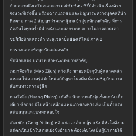
ด้วยความตึงเครียดและอารมณ์ซับซ้อน ซีรี่ย์ดำเนินเรื่องด้วย
จังหวะที่เร่งขึ้น พร้อมฉากแอคชันและปัญหาระหว่างบุคคลที่น่า
ติดตาม ภาค 2 สัญญาว่าจะพาผู้ชมเข้าสู่จุดหักเหสำคัญ ที่การ
ตัดสินใจทุกครั้งมีน้ำหนักและผลกระทบอย่างไม่อาจคาดเดา
ชมฝีมือนักแสดงนำ ทะลุเวลาปั้นฮ่องเต้ใหม่ ภาค 2
ตารางแสดงข้อมูลนักแสดงหลัก
ชื่อนักแสดง บทบาท ลักษณะบทบาทสำคัญ
เหมาจื่อจวิน (Mao Zijun) หวังเหิง ชายยุคปัจจุบันผู้ฉลาดหลัก
แหลม ใช้ความรู้สมัยใหม่แก้ปัญหาในอดีต ต้องเผชิญกับความ
สับสนทางความรู้สึก
หวงรื่ออิ๋ง (Huang Riying) เต๋อจิ่ว นักดาบหญิงผู้แข็งแกร่ง เด็ด
เดี่ยว ซื่อตรง มีใบหน้าเหมือนแฟนเก่าของหวังเหิง เป็นทั้งแรง
สนับสนุนและบททดสอบใจ
เกิ่งเย่ถิง (Geng Yeting) หลิวเฮ่อ องค์ชายผู้ร่าเริง มีหัวใจดีงาม
แต่ตกเป็นเป้าในเกมแย่งชิงอำนาจ ต้องเติบโตเป็นผู้นำภายใต้