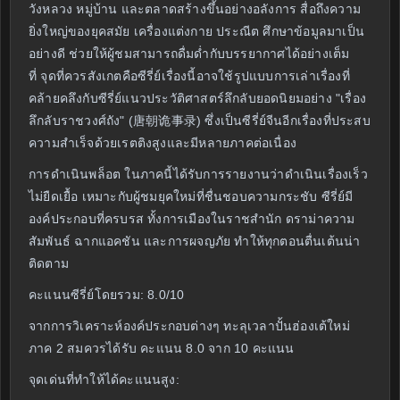
วังหลวง หมู่บ้าน และตลาดสร้างขึ้นอย่างอลังการ สื่อถึงความ
ยิ่งใหญ่ของยุคสมัย เครื่องแต่งกาย ประณีต ศึกษาข้อมูลมาเป็น
อย่างดี ช่วยให้ผู้ชมสามารถดื่มด่ำกับบรรยากาศได้อย่างเต็ม
ที่ จุดที่ควรสังเกตคือซีรี่ย์เรื่องนี้อาจใช้รูปแบบการเล่าเรื่องที่
คล้ายคลึงกับซีรี่ย์แนวประวัติศาสตร์ลึกลับยอดนิยมอย่าง "เรื่อง
ลึกลับราชวงศ์ถัง" (唐朝诡事录) ซึ่งเป็นซีรี่ย์จีนอีกเรื่องที่ประสบ
ความสำเร็จด้วยเรตติงสูงและมีหลายภาคต่อเนื่อง
การดำเนินพล็อต ในภาคนี้ได้รับการรายงานว่าดำเนินเรื่องเร็ว
ไม่ยืดเยื้อ เหมาะกับผู้ชมยุคใหม่ที่ชื่นชอบความกระชับ ซีรี่ย์มี
องค์ประกอบที่ครบรส ทั้งการเมืองในราชสำนัก ดราม่าความ
สัมพันธ์ ฉากแอคชัน และการผจญภัย ทำให้ทุกตอนตื่นเต้นน่า
ติดตาม
คะแนนซีรี่ย์โดยรวม: 8.0/10
จากการวิเคราะห์องค์ประกอบต่างๆ ทะลุเวลาปั้นฮ่องเต้ใหม่
ภาค 2 สมควรได้รับ คะแนน 8.0 จาก 10 คะแนน
จุดเด่นที่ทำให้ได้คะแนนสูง: