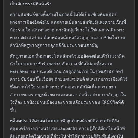
เป็นจักรพรรดิที่แท้จริง
ความสัมพันธ์ของทั้งสามในภาคนี้ไม่ได้เป็นเพียงพันธมิตร
ทางการเมืองอีกต่อไป แต่กลายเป็นสายสัมพันธ์แห่งความเป็นพี่
น้องร่วมใจ เส้นทางจาก ฉางอันสู่อวี้จาง ไม่ใช่แค่การเดินทาง
ทางภูมิศาสตร์ แต่คือบทพิสูจน์แห่งจิตวิญญาณจากชีวิตในราช
สำนักที่หรูหราสู่การคลุกคลีกับประชาชนสามัญ
ศัตรูภายนอก ที่หมายจะโค่นล้มหลิวเฮ่อยังคงซ่อนตัวในเงามืด
นำโดยขุนนางชั่วร้ายอย่าง ฮั่วกวาง ที่ยังไม่ละทิ้งความ
ทะเยอทะยาน ขณะเดียวกัน ภัยคุกคามภายในราชสำนัก ก็ทวี
ความซับซ้อนขึ้นเรื่อยๆ ด้วยแผนสมคบคิดและเกมการเมืองที่ไร้
ซึ่งความไว้ใจ ระหว่างทาง ตัวละครหลักได้เห็นความยาก
ลำบากของราษฎรด้วยตาของตนเอง สิ่งนี้จุดประกายสัญญาใน
ใจที่จะ ปกป้องบ้านเมืองและช่วยเหลือประชาชน ให้มีชีวิตที่ดี
ขึ้น
พล็อตประวัติศาสตร์แฟนตาซี ถูกถักทอด้วยมิติความรักที่ยัง
คลุมเครือระหว่างหวังเหิงและเต๋อจิ่ว ความรู้สึกที่มีต่อใบหน้าที่
คุ้นเคยแต่จิตวิญญาณที่ต่างไป ทำให้ทุกการปฏิสัมพันธ์เต็มไป