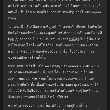
สนใจในตัวของเธอเป็นอย่างมาก เลี่ยวจวี่เรียกเขาว่า 'อาจารย์'
อย่างไม่เต็มใจ และทั้งคู่ก็เริ่มการเดินทางที่วุ่นวายไปทั่ว region
ต่างๆ
ใจกลางเนื้อเรื่องคือการเผชิญหน้ากับความลับเกี่ยวกับต้นกำเนิด
ที่แท้จริงของซือหมิงและเหตุผลที่เขาได้กลายมาเป็นจอมปีศาจที่
所有人เกรงกลัว ในขณะเดียวกันเลี่ยวจวี่也必须เรียนรู้ที่จะปรับ
ตัวให้เข้ากับโลกใหม่ที่โหดร้ายแห่งนี้ เธอค่อยๆ เปิดเผยความ
สามารถที่ซ่อนเร้นของตัวเองซึ่งอาจเชื่อมโยงกับชะตากรรม
ของซือหมิงและโลกทั้งใบ
ความขัดแย้งเกิดขึ้นเมื่อ sect ต่างๆ ของ immortal cultivators
เริ่มตามล่าซือหมิงและเลี่ยวจวี่ โดยมองว่าพวกเขาเป็นภัย
คุกคามต่อความสมดุลของโลก บททดสอบแห่งความรักและ
ความภักดีก็เกิดขึ้นเมื่ออดีตของซือหมิงค่อยๆ ถูกเปิดเผย ทำให้
เลี่ยวจวี่必须ตัดสินใจว่าเธอจะเชื่อในตัวตนที่เธอรู้จักหรือยอม
จำนนต่อภาพลักษณ์ที่所有人สร้างให้เขา
การเดินทางของพวกเขาเต็มไปด้วยการต่อสู้ที่น่าตื่นเต้น,