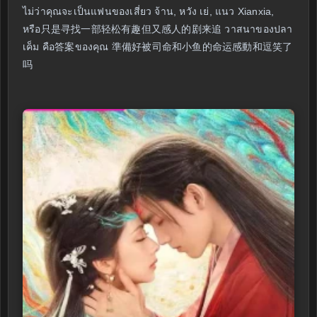
ไม่ว่าคุณจะเป็นแฟนของเสี่ยว จ้าน, หวัง เย่, แนว Xianxia,
หรือ只是寻找一部轻松有趣但又感人的剧来追 วาสนาของปลา
เค็ม คือ答案ของคุณ 準備好被司命和小鱼的命运感動和逗笑了
吗