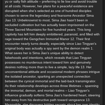
yu or salty fish attitude – preferring to lie low and avoid trouble
at all costs. However, her plans for a peaceful existence are
disrupted when she's selected as one of hundred disciples
chosen to serve the legendary and fearsome Ancestor Sima
Jiao 13. Unbeknownst to most, Sima Jiao hasn't been in
secluded cultivation but has actually been imprisoned on the
Three Sacred Mountains for five hundred years. This long
captivity has left him deeply embittered, paranoid, and filled with
rage toward the Gengchen Immortal Manor 12. Their first
encounter nearly turns deadly, especially since Liao Tingyan's
original body was actually a spy sent by the demon realm 1.
What saves her is Sima Jiao's unique ability to detect
falsehoods and intentions, which reveals that Liao Tingyan
possesses no murderous intent toward him and genuinely
desires nothing more than to live a simple, lazy life 13. Her
unconventional attitude and occasional modern phrases intrigue
the isolated ancestor, sparking an unexpected connection
between the cynical immortal and the laid-back transmigrator.
As their relationship develops across three lifetimes – spanning
the immortal, demon, and mortal realms – Liao Tingyan's
influence gradually softens Sima Jiao's hardened heart, steering
him away from his destructive path toward vengeance 13.
Meanwhile, she discovers hidden secrets about her own identity