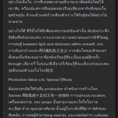
อย่างไม่เต็มใจ, การที่เธอพยายามอธิบายแนวคิดสมัยใหม่ให้
เขาฟัง, หรือแม้แต่การที่เธอเผลอเปรียบเทียบเขากับสิ่งของใน
ยุคปัจจุบัน ล้วนแล้วแต่สร้างเสียงหัวเราะให้กับผู้ชมได้อย่างไม่
ขาดสาย
อย่างไรก็ดี ซีรี่ย์ไม่ได้มีเพียงแค่อารมณ์ขันเท่านั้น มันยังเจาะลึก
到ธีมที่หนักแน่นเช่น การแสวงหาความหมายของการมีชีวิตอยู่,
การต่อสู้ between light and darkness within oneself, และ
การค้นหาบ้านและที่归属的真正含义 การเติบโตของตัวละคร
ทั้งสองนั้นชัดเจนมาก ซือหมิงเรียนรู้ที่จะเป็นมนุษย์อีกครั้ง
through เลี่ยวจวี่ ในขณะที่เลี่ยวจวี่เรียนรู้ที่จะแข็งแกร่งและพบ
จุดยืนของตัวเองในโลก陌生
Production Value และ Special Effects
ต้องยกเครดิตให้กับทีม production สำหรับการสร้างโลก
Xianxia ที่既视感十足但又有一丝独特 การออกแบบ location,
เครื่องแต่งกาย, และ props นั้นสวยงามและใส่ใจในราย
ละเอียด ส่วน special effects นั้นอยู่ในระดับที่ดีมาก พลังของ
ซือหมิง, การต่อสู้ด้วย flying swords, และเทคนิคการ cultivate