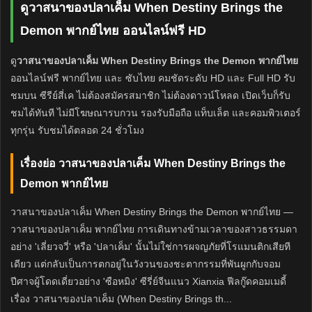
ดูวาสนาของปลาเค็ม When Destiny Brings the
Demon พากย์ไทย ออนไลน์ฟรี HD
ดู
วาสนาของปลาเค็ม When Destiny Brings the Demon พากย์ไทย
ออนไลน์ฟรี พากย์ไทย และ ซับไทย คมชัดระดับ HD และ Full HD รับ
ชมบน ซีรีย์สี่เค ไม่ต้องสมัครสมาชิก ไม่ต้องดาวน์โหลด เปิดเว็บก็รับ
ชมได้ทันที ไม่มีโฆษณารบกวน รองรับมือถือ แท็บเล็ต และคอมพิวเตอร์
ทุกรุ่น รับชมได้ตลอด 24 ชั่วโมง
เรื่องย่อ วาสนาของปลาเค็ม When Destiny Brings the
Demon พากย์ไทย
วาสนาของปลาเค็ม When Destiny Brings the Demon พากย์ไทย —
วาสนาของปลาเค็ม พากย์ไทย การเดินทางข้ามเวลาของสาวธรรมดา
อย่าง 'เลี่ยวจวี่' หรือ 'ปลาเค็ม' นั้นไม่ใช่การผจญภัยที่โรแมนติกเสียที
เดียว แต่กลับเป็นการตกอยู่ในวังวนของชะตากรรมที่พันผูกกับจอม
ปีศาจผู้โดดเดี่ยวอย่าง 'ซือหมิง' ซีรี่ย์จีนแนว Xianxia ฟีลกู๊ดคอมเมดี้
เรื่อง วาสนาของปลาเค็ม (When Destiny Brings th...