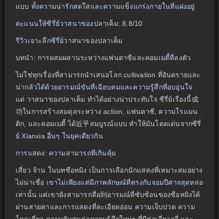
แบบ ทั้งความน่ารักสดใสและความแข็งแกร่งภายในที่แฝงอยู่
คะแนนให้ซีรี่ย์วาสนาของปลาเค็ม: 8.8/10
รีวิวเจาะลึกซีรี่ย์วาสนาของปลาเค็ม
บทนำ: การผสมผสานระหว่างแฟนตาซีและคอมเมดี้ที่ลงตัว
ไม่ใช่ทุกเรื่องที่สามารถนำเสนอโลก cultivation ที่อันตรายและ
น่ากลัวได้ด้วยอารมณ์ขันที่เฉียบคมและความรู้สึกที่อบอุ่นใจ
แต่ วาสนาของปลาเค็ม ทำได้อย่างน่าประทับใจ ซีรี่ย์เรื่องนี้成
功ในการสร้างสมดุลระหว่าง action, แฟนตาซี, ความโรแมน
ติก, และคอมเมดี้ ได้近乎สมบูรณ์แบบ ทำให้มันโดดเด่นจากซีรี่
ย์ Xianxia อื่นๆ ในยุคเดียวกัน
การแสดง: ความสามารถที่เกินคุ้ม
เสี่ยว จ้าน ในบทซือหมิง เป็นการเลือกนักแสดงที่เหมาะสมอย่าง
ไม่น่าเชื่อ เขาไม่เพียงแต่มีภาพลักษณ์ที่ตรงกับจอมปีศาจสุดหล่อ
เท่านั้น แต่เขายังสามารถสื่อ到อารมณ์ที่ซับซ้อนของซือหมิงได้
ผ่านสายตาและการแสดงที่ละเอียดอ่อน ความเจ็บปวด ความ