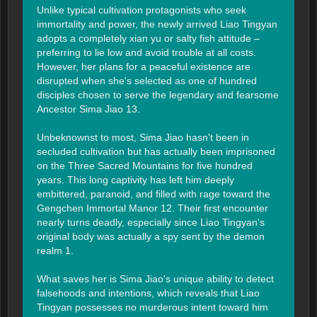
Unlike typical cultivation protagonists who seek 
immortality and power, the newly arrived Liao Tingyan 
adopts a completely xian yu or salty fish attitude – 
preferring to lie low and avoid trouble at all costs. 
However, her plans for a peaceful existence are 
disrupted when she's selected as one of hundred 
disciples chosen to serve the legendary and fearsome 
Ancestor Sima Jiao 13.

Unbeknownst to most, Sima Jiao hasn't been in 
secluded cultivation but has actually been imprisoned 
on the Three Sacred Mountains for five hundred 
years. This long captivity has left him deeply 
embittered, paranoid, and filled with rage toward the 
Gengchen Immortal Manor 12. Their first encounter 
nearly turns deadly, especially since Liao Tingyan's 
original body was actually a spy sent by the demon 
realm 1.

What saves her is Sima Jiao's unique ability to detect 
falsehoods and intentions, which reveals that Liao 
Tingyan possesses no murderous intent toward him 