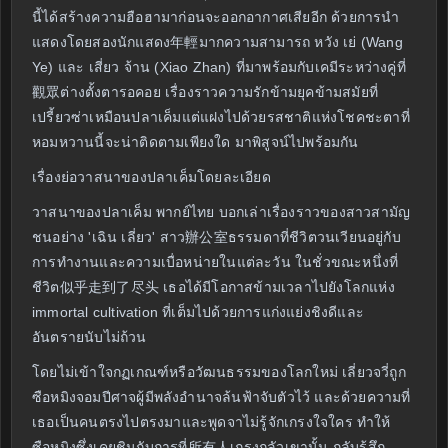
นี้ได้สร้างความฮือฮามาก่อนจะออกอากาศเสียอีก ด้วยการนำ
แสดงโดยสองนักแสดง年輕มากความสามารถ หวัง เย่ (Wang
Ye) และ เสี่ยว จ้าน (Xiao Zhan) ที่มาพร้อมกับเคมีระหว่างคู่ที่
觀眾ต่างตั้งตารอคอย เรื่องราวความรักข้ามยุคข้ามสมัยที่
เปรี้ยวซ่าเหมือนปลาเค็มแต่แฝงไปด้วยรสชาติแห่งโชคชะตาที่
หอมหวานนี้จะน่าติดตามเพียงใด มาพิสูจน์ไปพร้อมกัน
เรื่องย่อวาสนาของปลาเค็มโดยละเอียด
วาสนาของปลาเค็ม พากย์ไทย บอกเล่าเรื่องราวของสาวสามัญ
ชนอย่าง 'เฉิน เลี่ยว' สาว辦公室ธรรมดาที่ชีวิตวนเวียนอยู่กับ
การทำงานและความเบื่อหน่ายในแต่ละวัน ในชั่วขณะหนึ่งที่
ชีวิต似乎走到了尽头 เธอได้มีโอกาสข้ามเวลาไปยังโลกแห่ง
immortal cultivation ที่เต็มไปด้วยการแก่งแย่งชิงดีและ
อันตรายนับไม่ถ้วน
โดยไม่เข้าใจกฏเกณฑ์หรือวัฒนธรรมของโลกใหม่ เลี่ยวจวี่ถูก
ซือหมิงจอมปีศาจผู้มีพลังอำนาจล้นฟ้าจับตัวไว้ และด้วยความที่
เธอเป็นคนตรงไปตรงมาและพูดจาไม่รู้จักเกรงใจใคร ทำให้
ซือหมิงซึ่งเคยชินกับการที่所有人เกรงกลัวเขานั้น กลับรู้สึก