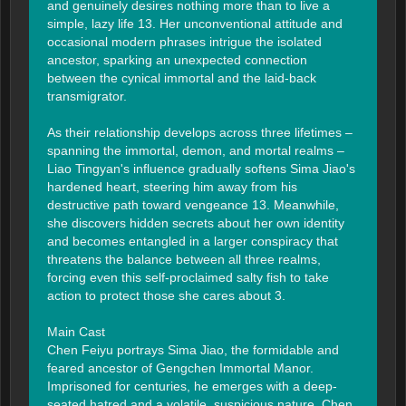
and genuinely desires nothing more than to live a 
simple, lazy life 13. Her unconventional attitude and 
occasional modern phrases intrigue the isolated 
ancestor, sparking an unexpected connection 
between the cynical immortal and the laid-back 
transmigrator.

As their relationship develops across three lifetimes – 
spanning the immortal, demon, and mortal realms – 
Liao Tingyan's influence gradually softens Sima Jiao's 
hardened heart, steering him away from his 
destructive path toward vengeance 13. Meanwhile, 
she discovers hidden secrets about her own identity 
and becomes entangled in a larger conspiracy that 
threatens the balance between all three realms, 
forcing even this self-proclaimed salty fish to take 
action to protect those she cares about 3.

Main Cast

Chen Feiyu portrays Sima Jiao, the formidable and 
feared ancestor of Gengchen Immortal Manor. 
Imprisoned for centuries, he emerges with a deep-
seated hatred and a volatile, suspicious nature. Chen 