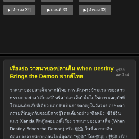
[สำรอง 32]
ตอนที่ 33
[สำรอง 33]
เรื่องย่อ วาสนาของปลาเค็ม When Destiny
ดูซีรี่ย์
ออนไลน์
Brings the Demon พากย์ไทย
วาสนาของปลาเค็ม พากย์ไทย การเดินทางข้ามเวลาของสาว
ธรรมดาอย่าง 'เลี่ยวจวี่' หรือ 'ปลาเค็ม' นั้นไม่ใช่การผจญภัยที่
โรแมนติกเสียทีเดียว แต่กลับเป็นการตกอยู่ในวังวนของชะตา
กรรมที่พันผูกกับจอมปีศาจผู้โดดเดี่ยวอย่าง 'ซือหมิง' ซีรี่ย์จีน
แนว Xianxia ฟีลกู๊ดคอมเมดี้เรื่อง วาสนาของปลาเค็ม (When
Destiny Brings the Demon) หรือ 献鱼 ในชื่อภาษาจีน
ดัดแปลงจากนิยายออนไลน์สุดฮิต "献鱼" โดย作者：扶华 เรื่อง