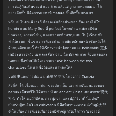
โดดเดี่ยว ความสับสนต่อความรู้สึกใหม่ๆ ที่มีต่อเลี่ยวจวี่ และ
การต่อสู้กับอดีตของตัวเอง ล้วนแล้วแต่ถูกถ่ายทอดออกมาได้
อย่างลึกซึ้ง นี่คือการแสดงที่ mature ขึ้นอีกขั้นของเขา
หวัง เย่ ในบทเลี่ยวจวี่ คือจุดเด่นอีกอย่างของเรื่อง เธอไม่ใช่
heroin แบบ Mary Sue ที่ perfect ในทุกด้าน แต่เธอมีข้อ
บกพร่อง, อารมณ์ขัน, และความกล้าหาญแบบ 'ไม่รู้เรื่อง' ซึ่ง
ทำให้เธอน่าชื่นชม การที่เธอสามารถยืนหยัดต่อหน้าซือหมิงได้
ด้วยบุคลิกแบบนี้ ทำให้เรื่องราวน่าติดตามและ believable 更多
เคมีระหว่างหวัง เย่ และเสี่ยว จ้าน นั้นชัดเจนมาก ทั้งบนจอและ
นอกจอ ซึ่งช่วยให้เรื่องราวความรัก between the two
characters นั้นน่าเชื่อถือและน่าหลงใหล
บท故事และการพัฒนา: 新鲜的空气 ในวงการ Xianxia
สิ่งที่ทำให้ เรื่องย่อวาสนาของปลาเค็ม แตกต่างคือมุมมองของ
heroin เลี่ยวจวี่ไม่ได้มาจากโลก ancient China เธอมาจาก现代
社会 ทำให้เธอมีวิธีคิด, การพูดจา, และปฏิกิริยาที่ 'ไม่ปกติ'
สำหรับผู้คนในโลก cultivation นี่คือที่มาของอารมณ์ขัน的大部
分ในเรื่อง การที่เธอเรียกจอมปีศาจผู้เกรียงไกรว่า 'อาจารย์'