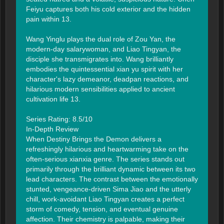
Feiyu captures both his cold exterior and the hidden 
pain within 13.

Wang Yinglu plays the dual role of Zou Yan, the 
modern-day salarywoman, and Liao Tingyan, the 
disciple she transmigrates into. Wang brilliantly 
embodies the quintessential xian yu spirit with her 
character's lazy demeanor, deadpan reactions, and 
hilarious modern sensibilities applied to ancient 
cultivation life 13.

Series Rating: 8.5/10

In-Depth Review

When Destiny Brings the Demon delivers a 
refreshingly hilarious and heartwarming take on the 
often-serious xianxia genre. The series stands out 
primarily through the brilliant dynamic between its two 
lead characters. The contrast between the emotionally 
stunted, vengeance-driven Sima Jiao and the utterly 
chill, work-avoidant Liao Tingyan creates a perfect 
storm of comedy, tension, and eventual genuine 
affection. Their chemistry is palpable, making their 