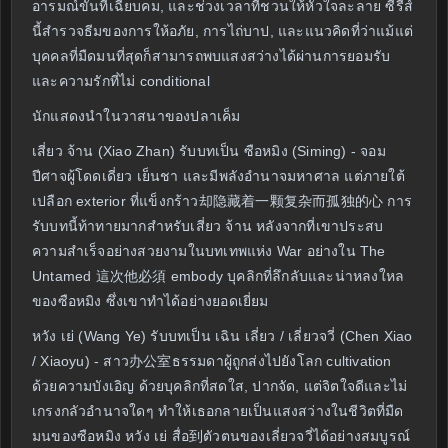
อารมณ์ขันที่เฉียบคม, และช่วงเวลาที่ชวนให้หัวใจละลาย ซีรี่ส์
นี้สำรวจธีมของการให้อภัย, การไถ่บาป, และแนวคิดที่ว่าแม้แต่
บุคคลที่มืดมนที่สุดก็สามารถพบแสงสว่างได้ผ่านการยอมรับ
และความรักที่ไม่ conditional
นักแสดงนำในวาสนาของปลาเค็ม
เสี่ยว จ้าน (Xiao Zhan) รับบทเป็น ซือหมิง (Siming) - จอม
ปีศาจผู้โดดเดี่ยว เย็นชา และมีพลังอำนาจมหาศาล แต่ภายใต้
เปลือก exterior ที่แข็งกร้าว却隐藏着一颗复杂而孤独的心 การ
รับบทนี้ท้าทายมากสำหรับเสี่ยว จ้าน หลังจากที่เขาประสบ
ความสำเร็จอย่างสวยงามในบทเทพแห่ง War อย่างใน The
Untamed 這次他必須 embody บุคลิกที่ลึกลับและน่าหลงใหล
ของซือหมิง ซึ่งเขาทำได้อย่างยอดเยี่ยม
หวัง เย่ (Wang Ye) รับบทเป็น เฉิน เลี่ยว / เลี่ยวจวี่ (Chen Xiao
/ Xiaoyu) - สาว办公室ธรรมดาผู้ถูกส่งไปยังโลก cultivation
ด้วยความบังเอิญ ด้วยบุคลิกที่สดใส, ปากจัด, แต่จิตใจดีและไม่
เกรงกลัวอำนาจใดๆ ทำให้เธอกลายเป็นแสงสว่างในชีวิตที่มืด
มนของซือหมิง หวัง เย่ สื่อ到ตัวตนของเลี่ยวจวี่ได้อย่างสมบูรณ์