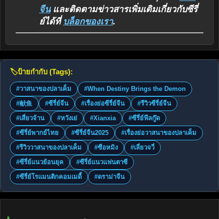
จีน
และติดตามข่าวสารเพิ่มเติมเกี่ยวกับซีรี่
ย์ได้ที่
บล็อกของเรา
.
🏷️
ป้ายกำกับ (Tags):
#วาสนาของปลาเค็ม
#When Destiny Brings the Demon
#献鱼
#ซีรี่ย์จีน
#เรื่องย่อซีรี่ย์จีน
#รีวิวซีรี่ย์จีน
#เสี่ยวจ้าน
#หวังเย่
#Xianxia
#ซีรี่ย์ฟีลกู๊ด
#ซีรี่ย์พากย์ไทย
#ซีรี่ย์จีน2025
#เรื่องย่อวาสนาของปลาเค็ม
#รีวิววาสนาของปลาเค็ม
#ซือหมิง
#เลี่ยวจวี่
#ซีรี่ย์แนวย้อนยุค
#ซีรี่ย์แนวแฟนตาซี
#ซีรี่ย์โรแมนติกคอมเมดี้
#ดราม่าจีน