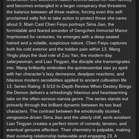
and becomes entangled in a larger conspiracy that threatens
the balance between all three realms, forcing even this self-
proclaimed salty fish to take action to protect those she cares
about 3. Main Cast Chen Feiyu portrays Sima Jiao, the
formidable and feared ancestor of Gengchen Immortal Manor.
Imprisoned for centuries, he emerges with a deep-seated
hatred and a volatile, suspicious nature. Chen Feiyu captures
both his cold exterior and the hidden pain within 13. Wang
Yinglu plays the dual role of Zou Yan, the modern-day
salarywoman, and Liao Tingyan, the disciple she transmigrates
into. Wang brilliantly embodies the quintessential xian yu spirit
with her character's lazy demeanor, deadpan reactions, and
hilarious modern sensibilities applied to ancient cultivation life
13. Series Rating: 8.5/10 In-Depth Review When Destiny Brings
the Demon delivers a refreshingly hilarious and heartwarming
take on the often-serious xianxia genre. The series stands out
primarily through the brilliant dynamic between its two lead
characters. The contrast between the emotionally stunted,
vengeance-driven Sima Jiao and the utterly chill, work-avoidant
Liao Tingyan creates a perfect storm of comedy, tension, and
eventual genuine affection. Their chemistry is palpable, making
their evolving relationship believable and engaging 23. A