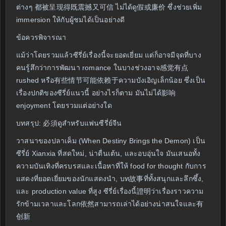
ต่างๆ 都被呈现得既震撼又可信 ไม่ได้ดู假或廉价 ซึ่งช่วยเพิ่ม
immersion ให้กับผู้ชมได้เป็นอย่างดี
ข้อควรพิจารณา
แม้ว่าโดยรวมแล้วซีรี่ย์เรื่องนี้จะยอดเยี่ยม แต่ก็อาจมีจุดที่บาง
คนรู้สึกว่าการพัฒนา romance ในบางช่วงอาจ感觉有点
rushed หรือ有些情节可能依赖于ความบังเอิญเล็กน้อย ซึ่งเป็น
เรื่องปกติของซีรี่ย์แนวนี้ อย่างไรก็ตาม มันไม่ได้影响
enjoyment โดยรวมแต่อย่างใด
บทสรุป: 必須ดูสำหรับแฟนซีรี่ย์จีน
วาสนาของปลาเค็ม (When Destiny Brings the Demon) เป็น
ซีรี่ย์ Xianxia ที่สดใหม่, น่าตื่นเต้น, และอบอุ่นใจ มันเสนอทั้ง
ความบันเทิงที่ครบรสและเนื้อหาที่ให้ food for thought กับการ
แสดงที่ยอดเยี่ยมของนักแสดงนำ, บท故事ที่ทั้งสนุกและลึกซึ้ง,
และ production value ที่สูง ซีรี่ย์เรื่องนี้證明ว่าเรื่องราวความ
รักข้ามเวลาและโลก依然สามารถเล่าได้อย่างน่าสนใจและ有
创新