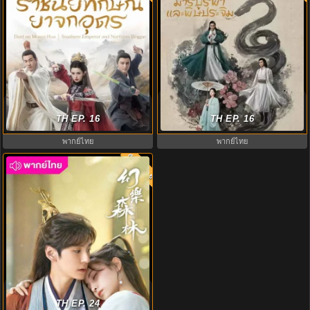
มังกรหยก ภาคมารบูรพาและพิษ
มังกรหยก ภาคราชันทักษิณและ
ประจิม Duel on Mount Hua พากย์
ยาจกอุดร พากย์ไทย EP.1-8 (จบ)
TH EP. 16
TH EP. 16
ไทย
พากย์ไทย
พากย์ไทย
พากย์ไทย
7.0
คีตาพานพบ พากย์ไทย (2024) Echo
of Her Voice EP.1-24
TH EP. 24