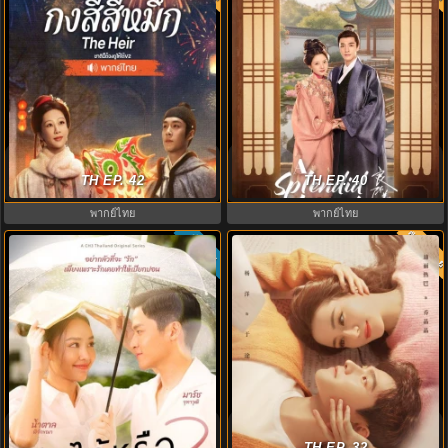
ดูซีรี่ย์จีน กงสีสีหมึก (2026) The Heir
วาสนารักลิขิตใจ (2026) A Splendid
พากย์ไทย EP.1-42 จบ
TH EP. 42
Match พากย์ไทย EP.1-40
TH EP. 40
พากย์ไทย
พากย์ไทย
พากย์ไท
ซับไทย
8.0
รักได้หรือ (2026) YOUNG Let's
ดุจดวงดาวเกียรติยศ (2021) You Are
Begin Again พากย์ไทย EP.1-19
My Glory พากย์ไทย EP.1-32
TH EP. 32