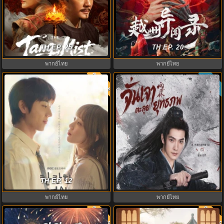
The Tang Mist S1 ซับไทย (2026)
อาถรรพ์คดีวิกลเยว่โจว (2025)
หมอกปริศนาแห่งราชวงศ์ถัง ภาค1
TH EP. 25
Yuezhou Phantom Tales พากย์ไทย
TH EP. 20
พากย์ไทย
พากย์ไทย
พากย์ไทย
ซับไทย
8.0
5.0
Zhan Zhao Adventures จั่นเจาตะลุย
ในวันที่หัวใจส่องแสง In Your
ยุทธภพ (2026) พากย์ไทย ซับไทย
Radiant Season 2026 พากย์ไทย
TH EP. 12
EP.1-37 (จบ)
พากย์ไทย
พากย์ไทย
พากย์ไทย
พากย์ไท
9.0
9.0