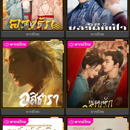
The Demon พากย์ไทย (2025) ลวง
หงส์คืนฟ้า (2020) Renascence
รักแม่เสือสาว EP.1-23 (จบ)
TH EP. 46
พากย์ไทย EP.1-36 (จบ)
TH EP. 72
พากย์ไทย
พากย์ไทย
พากย์ไทย
พากย์ไท
8.0
8.0
อสิธารา ชะตามังกร (2025)
อรุณรักแรกแค้น (2025) In the
Whispers of Fate พากย์ไทย EP.1-
TH EP. 80
Name of Dawn พากย์ไทย EP.1-24
TH EP. 48
40
พากย์ไทย
พากย์ไทย
พากย์ไทย
พากย์ไท
8.0
8.0