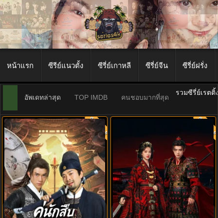
หน้าแรก
ซีรีย์แนวตั้ง
ซีรี่ย์เกาหลี
ซีรี่ย์จีน
ซีรี่ย์ฝรั่ง
รวมซีรี่ย์เรตติ
อัพเดทล่าสุด
TOP IMDB
คนชอบมากที่สุด
พากย์ไทย
พากย์ไท
8.0
ดูซีรี่ย์ Detective Duo: Maiden and
พลิกชะตาเหนือฟ้า (2026) Ashes to
Horseman คู่นักสืบม้าศึก (พากย์